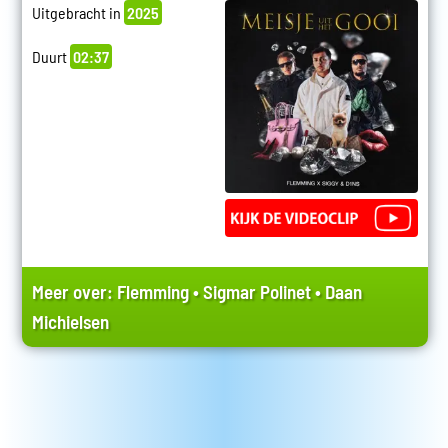
Uitgebracht in
2025
Duurt
02:37
Meer over:
Flemming
•
Sigmar Polinet
•
Daan
Michielsen