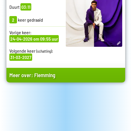
Duurt
03:11
2
keer gedraaid
Vorige keer:
24-04-2026 om 09:55 uur
Volgende keer
:
(schatting)
31-03-2027
Meer over:
Flemming