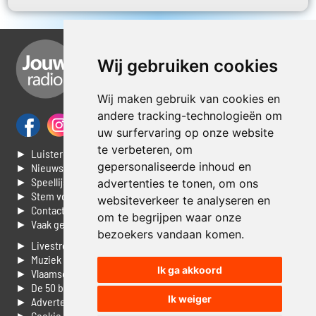
Wij gebruiken cookies
Wij maken gebruik van cookies en
andere tracking-technologieën om
uw surfervaring op onze website
te verbeteren, om
► Luisteren naar Jouwradio
gepersonaliseerde inhoud en
► Nieuws
► Speellijst
advertenties te tonen, om ons
► Stem voor de Dag top 3
websiteverkeer te analyseren en
► Contacteer ons
om te begrijpen waar onze
► Vaak gestelde vragen
bezoekers vandaan komen.
► Livestream informatie
► Muziek opzoeken
Ik ga akkoord
► Vlaamse 100 Aller tijden
► De 50 beste van...
Ik weiger
► Adverteren op Jouwradio
► Cookie voorkeuren wijzigen