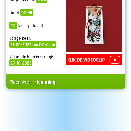
Duurt
02:48
12
keer gedraaid
Vorige keer:
21-04-2026 om 07:41 uur
Volgende keer
:
(schatting)
25-10-2026
Meer over:
Flemming