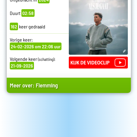
Duurt
02:58
162
keer gedraaid
Vorige keer:
24-02-2026 om 22:06 uur
Volgende keer
:
(schatting)
21-09-2026
Meer over:
Flemming