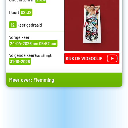
Duurt
02:32
12
keer gedraaid
Vorige keer:
24-04-2026 om 05:52 uur
Volgende keer
:
(schatting)
31-10-2026
Meer over:
Flemming