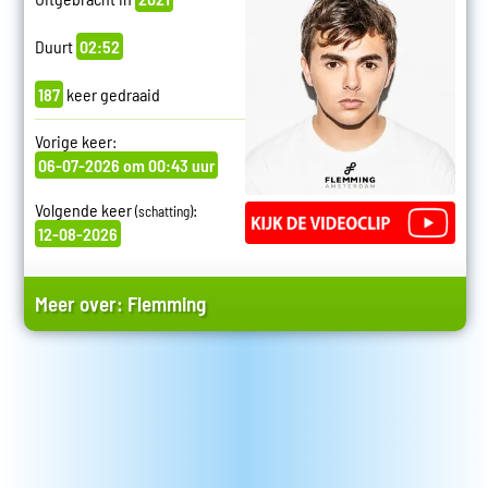
Duurt
02:52
187
keer gedraaid
Vorige keer:
06-07-2026 om 00:43 uur
Volgende keer
:
(schatting)
12-08-2026
Meer over:
Flemming