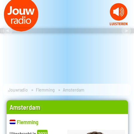
Jouwradio
Flemming
Amsterdam
Amsterdam
Flemming
Uitgebracht in
2021