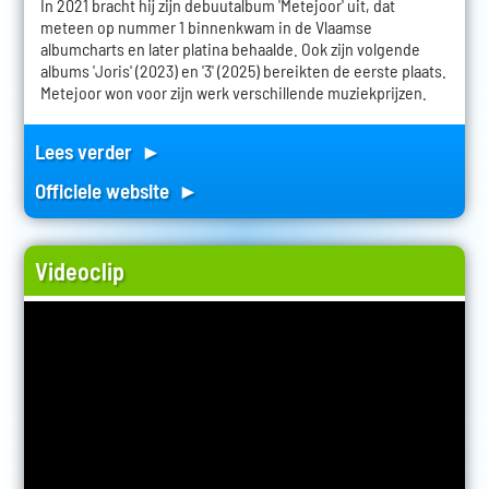
In 2021 bracht hij zijn debuutalbum 'Metejoor' uit, dat
meteen op nummer 1 binnenkwam in de Vlaamse
albumcharts en later platina behaalde. Ook zijn volgende
albums 'Joris' (2023) en '3' (2025) bereikten de eerste plaats.
Metejoor won voor zijn werk verschillende muziekprijzen.
Lees verder ►
Officiele website ►
Videoclip