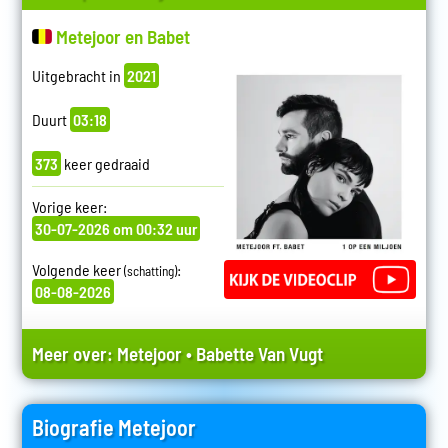
Metejoor en Babet
Uitgebracht in
2021
Duurt
03:18
373
keer gedraaid
Vorige keer:
30-07-2026 om 00:32 uur
Volgende keer
:
(schatting)
08-08-2026
Meer over:
Metejoor
•
Babette Van Vugt
Biografie Metejoor