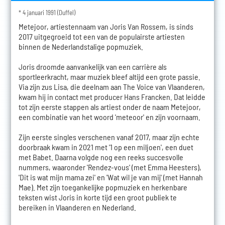
* 4 januari 1991 (Duffel)
Metejoor, artiestennaam van Joris Van Rossem, is sinds
2017 uitgegroeid tot een van de populairste artiesten
binnen de Nederlandstalige popmuziek.
Joris droomde aanvankelijk van een carrière als
sportleerkracht, maar muziek bleef altijd een grote passie.
Via zijn zus Lisa, die deelnam aan The Voice van Vlaanderen,
kwam hij in contact met producer Hans Francken. Dat leidde
tot zijn eerste stappen als artiest onder de naam Metejoor,
een combinatie van het woord 'meteoor' en zijn voornaam.
Zijn eerste singles verschenen vanaf 2017, maar zijn echte
doorbraak kwam in 2021 met '1 op een miljoen', een duet
met Babet. Daarna volgde nog een reeks succesvolle
nummers, waaronder 'Rendez-vous' (met Emma Heesters),
'Dit is wat mijn mama zei' en 'Wat wil je van mij' (met Hannah
Mae). Met zijn toegankelijke popmuziek en herkenbare
teksten wist Joris in korte tijd een groot publiek te
bereiken in Vlaanderen en Nederland.