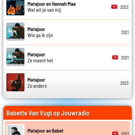
Metejoor en Hannah Mae
2022
Wat wil je van mij
Metejoor
2021
Wie ga ik zijn
Metejoor
2021
Ze meent het
Metejoor
2023
Zo anders
Babette Van Vugt op Jouwradio
Metejoor en Babet
2021