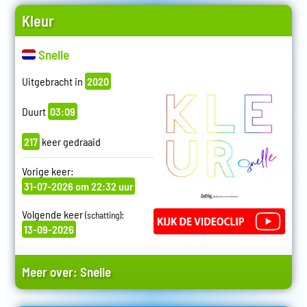
Kleur
Snelle
Uitgebracht in
2020
Duurt
03:09
217
keer gedraaid
Vorige keer:
31-07-2026 om 22:32 uur
Volgende keer
:
(schatting)
13-09-2026
Meer over:
Snelle