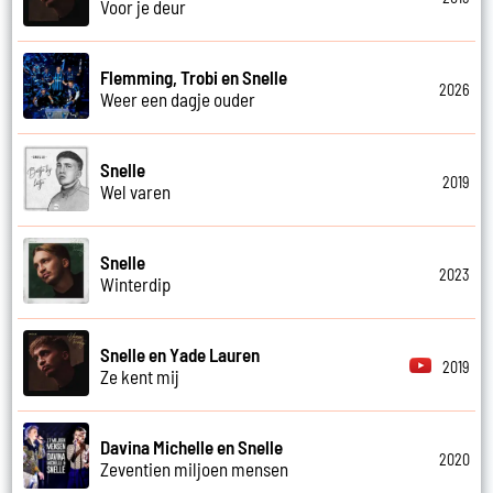
Voor je deur
Flemming, Trobi en Snelle
2026
Weer een dagje ouder
Snelle
2019
Wel varen
Snelle
2023
Winterdip
Snelle en Yade Lauren
2019
Ze kent mij
Davina Michelle en Snelle
2020
Zeventien miljoen mensen