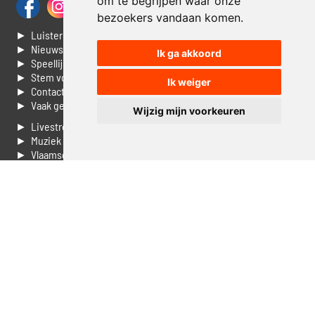
om te begrijpen waar onze
bezoekers vandaan komen.
► Luisteren naar Jouwradio
► Nieuws
Ik ga akkoord
► Speellijst
► Stem voor de Dag top 3
Ik weiger
► Contacteer ons
► Vaak gestelde vragen
Wijzig mijn voorkeuren
► Livestream informatie
► Muziek opzoeken
► Vlaamse 100 Aller tijden
► De 50 beste van...
► Adverteren op Jouwradio
► Cookie voorkeuren wijzigen
► Privacyinformatie
Luister nu naar Jouwradio! De beste Nederlandstalige muziek
uit de lage landen hoor je hier al 20 jaar. In digitale kwaliteit op je
laptop, tablet of smartphone.
© Jouwradio 2006 - 2026 - alle rechten voorbehouden.