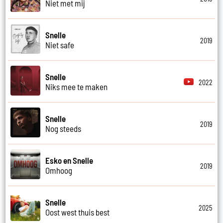
Niet met mij
Snelle
2019
Niet safe
Snelle
2022
Niks mee te maken
Snelle
2019
Nog steeds
Esko en Snelle
2019
Omhoog
Snelle
2025
Oost west thuis best