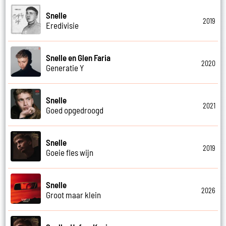
Snelle
2019
Eredivisie
Snelle en Glen Faria
2020
Generatie Y
Snelle
2021
Goed opgedroogd
Snelle
2019
Goeie fles wijn
Snelle
2026
Groot maar klein