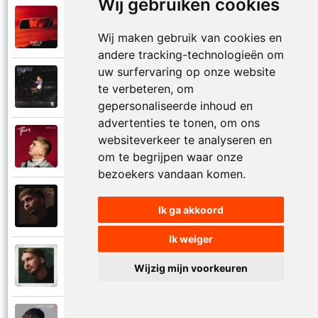
Wij gebruiken cookies
Snelle
2026
Tenminste gelijk
Wij maken gebruik van cookies en
andere tracking-technologieën om
uw surfervaring op onze website
Snelle
te verbeteren, om
2023
Terugweg
gepersonaliseerde inhoud en
advertenties te tonen, om ons
websiteverkeer te analyseren en
Snelle
2020
Thuis
om te begrijpen waar onze
bezoekers vandaan komen.
Snelle
2019
Ik ga akkoord
Vaarwater
Ik weiger
Snelle
2023
Wijzig mijn voorkeuren
Vandaag is van mij