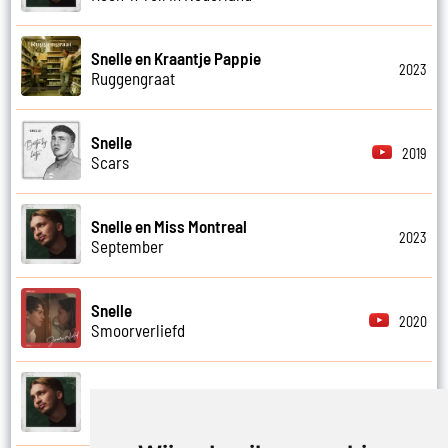
Snelle en Kraantje Pappie
2023
Ruggengraat
Snelle
2019
Scars
Snelle en Miss Montreal
2023
September
Snelle
2020
Smoorverliefd
Snelle en Josylvio
2023
Stoplicht op rood