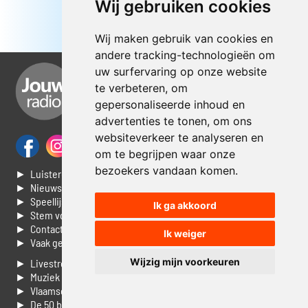
Wij gebruiken cookies
Wij maken gebruik van cookies en
andere tracking-technologieën om
uw surfervaring op onze website
te verbeteren, om
gepersonaliseerde inhoud en
advertenties te tonen, om ons
websiteverkeer te analyseren en
om te begrijpen waar onze
bezoekers vandaan komen.
► Luisteren naar Jouwradio
► Nieuws
► Speellijst
Ik ga akkoord
► Stem voor de Dag top 3
► Contacteer ons
Ik weiger
► Vaak gestelde vragen
Wijzig mijn voorkeuren
► Livestream informatie
► Muziek opzoeken
► Vlaamse 100 Aller tijden
► De 50 beste van...