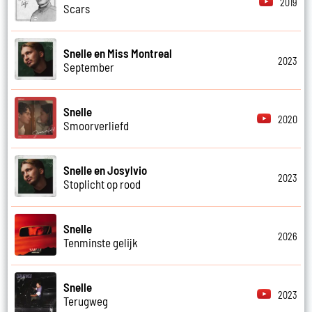
2019
Scars
Snelle en Miss Montreal
2023
September
Snelle
2020
Smoorverliefd
Snelle en Josylvio
2023
Stoplicht op rood
Snelle
2026
Tenminste gelijk
Snelle
2023
Terugweg