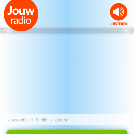
Jouwradio
Snelle
Jargon