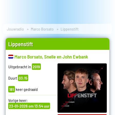
Jouwradio
Marco Borsato
Lippenstift
Lippenstift
Marco Borsato, Snelle en John Ewbank
Uitgebracht in
2019
Duurt
03:15
181
keer gedraaid
Vorige keer:
23-01-2026 om 13:54 uur