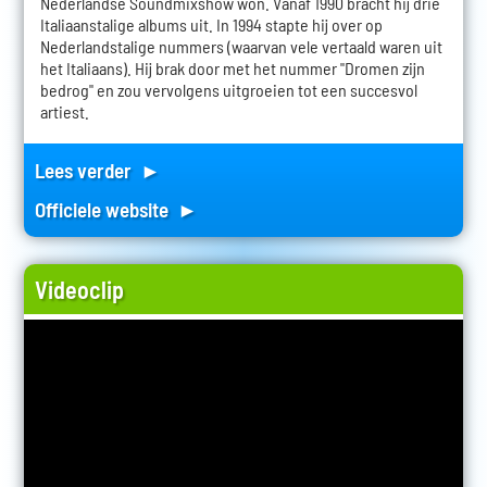
Nederlandse Soundmixshow won. Vanaf 1990 bracht hij drie
Italiaanstalige albums uit. In 1994 stapte hij over op
Nederlandstalige nummers (waarvan vele vertaald waren uit
het Italiaans). Hij brak door met het nummer "Dromen zijn
bedrog" en zou vervolgens uitgroeien tot een succesvol
artiest.
Lees verder ►
Officiele website ►
Videoclip