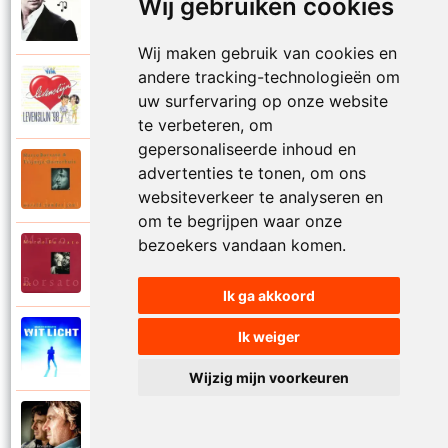
Wij gebruiken cookies
Marco Borsato
2010
Waterkant
Wij maken gebruik van cookies en
andere tracking-technologieën om
Isabelle A en Marco Borsato
1998
uw surfervaring op onze website
Wereld zonder jou
te verbeteren, om
gepersonaliseerde inhoud en
Marco Borsato en Trijntje Oosterhuis
advertenties te tonen, om ons
1997
Wereld zonder jou
websiteverkeer te analyseren en
om te begrijpen waar onze
bezoekers vandaan komen.
Marco Borsato
1997
Wie
Ik ga akkoord
Ik weiger
Marco Borsato
2008
Wit licht
Wijzig mijn voorkeuren
Marco Borsato
2013
Woorden