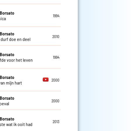
Borsato
1994
ica
Borsato
2010
durf doe en deel
Borsato
1994
efde voor het leven
Borsato
2000
van mijn hart
Borsato
2000
oeval
Borsato
2013
ste wat ik ooit had