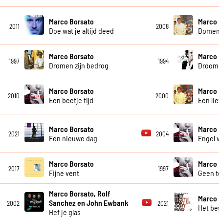
Marco Borsato
Marco 
2011
2008
Doe wat je altijd deed
Domen
Marco Borsato
Marco 
1997
1994
Dromen zijn bedrog
Droom 
Marco Borsato
Marco 
2010
2000
Een beetje tijd
Een li
Marco Borsato
Marco 
2021
2004
Een nieuwe dag
Engel 
Marco Borsato
Marco 
2017
1997
Fijne vent
Geen t
Marco Borsato, Rolf
Marco 
Sanchez en John Ewbank
2002
2021
Het be
Hef je glas