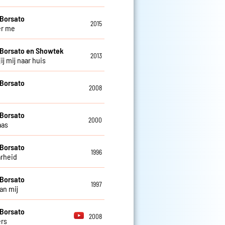
Borsato
2015
er me
Borsato en Showtek
2013
ij mij naar huis
Borsato
2008
Borsato
2000
aas
Borsato
1996
rheid
Borsato
1997
an mij
Borsato
2008
rs