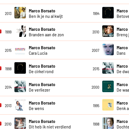
Marco Borsato
Marco 
2013
1994
Ben ik je nu al kwijt
Betov
Marco Borsato
Marco 
1999
2010
Branden aan de zon
Breng j
Marco Borsato
Marco 
2015
2007
Cara Lucia
Dans
Marco Borsato
Marco 
1998
2015
De cirkel rond
De dw
Marco Borsato
Marco 
2014
2000
De verliezer
De waa
Marco Borsato
Marco 
2013
1995
De wens
Denk a
Marco Borsato
Marco 
2010
1998
Dit heb ik niet verdiend
Dochte