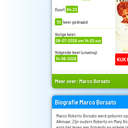
Duurt
04:23
111
keer gedraaid
Vorige keer:
08-07-2026 om 14:02 uur
Volgende keer
:
(schatting)
14-08-2026
Meer over:
Marco Borsato
Biografie Marco Borsato
Marco Roberto Borsato werd geboren op
Alkmaar. Zijn ouders Roberto en Mary Bo
erop het leven aan Armando en enkele ja