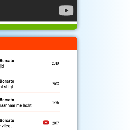
Borsato
2010
ijd
Borsato
2013
at stijgt
Borsato
1995
 maar naar me lacht
Borsato
2017
e vliegt