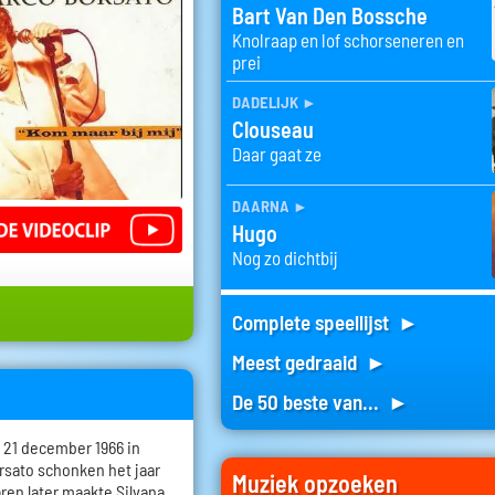
Bart Van Den Bossche
Knolraap en lof schorseneren en
prei
dadelijk
►
Clouseau
Daar gaat ze
daarna
►
Hugo
Nog zo dichtbij
Complete speellijst ►
Meest gedraaid ►
De 50 beste van... ►
 21 december 1966 in
rsato schonken het jaar
Muziek opzoeken
ren later maakte Silvana