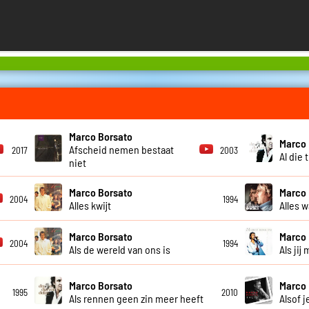
Marco Borsato
Marco 
Afscheid nemen bestaat
2017
2003
Al die t
niet
Marco Borsato
Marco 
2004
1994
Alles kwijt
Alles w
Marco Borsato
Marco 
2004
1994
Als de wereld van ons is
Als jij
Marco Borsato
Marco 
1995
2010
Als rennen geen zin meer heeft
Alsof j