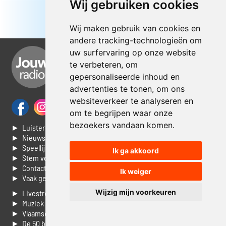
Wij gebruiken cookies
Wij maken gebruik van cookies en
andere tracking-technologieën om
uw surfervaring op onze website
te verbeteren, om
gepersonaliseerde inhoud en
advertenties te tonen, om ons
websiteverkeer te analyseren en
om te begrijpen waar onze
bezoekers vandaan komen.
► Luisteren naar Jouwradio
► Nieuws
► Speellijst
Ik ga akkoord
► Stem voor de Dag top 3
► Contacteer ons
Ik weiger
► Vaak gestelde vragen
Wijzig mijn voorkeuren
► Livestream informatie
► Muziek opzoeken
► Vlaamse 100 Aller tijden
► De 50 beste van...