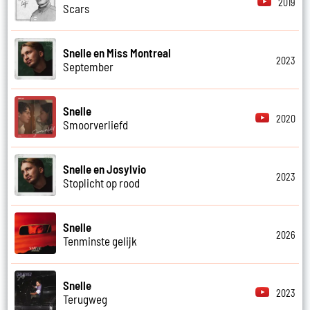
2019
Scars
Snelle en Miss Montreal
2023
September
Snelle
2020
Smoorverliefd
Snelle en Josylvio
2023
Stoplicht op rood
Snelle
2026
Tenminste gelijk
Snelle
2023
Terugweg