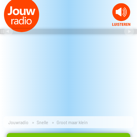
Jouwradio
Snelle
Groot maar klein