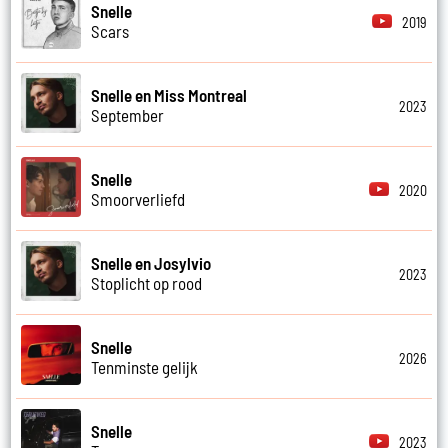
Snelle
2019
Scars
Snelle en Miss Montreal
2023
September
Snelle
2020
Smoorverliefd
Snelle en Josylvio
2023
Stoplicht op rood
Snelle
2026
Tenminste gelijk
Snelle
2023