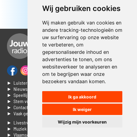
Wij gebruiken cookies
Wij maken gebruik van cookies en
andere tracking-technologieën om
uw surfervaring op onze website
te verbeteren, om
gepersonaliseerde inhoud en
advertenties te tonen, om ons
websiteverkeer te analyseren en
om te begrijpen waar onze
bezoekers vandaan komen.
► Luisteren naar Jouwradio
► Nieuws
► Speellijst
Ik ga akkoord
► Stem voor de Dag top 3
► Contacteer ons
Ik weiger
► Vaak gestelde vragen
Wijzig mijn voorkeuren
► Livestream informatie
► Muziek opzoeken
► Vlaamse 100 Aller tijden