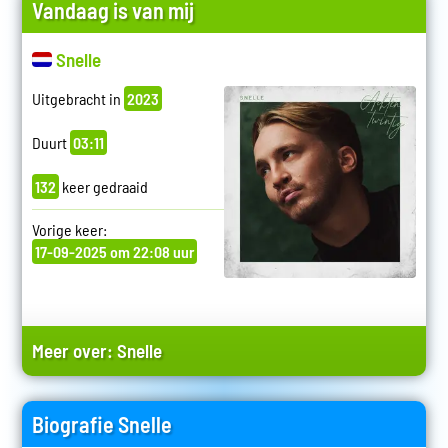
Vandaag is van mij
Snelle
Uitgebracht in
2023
Duurt
03:11
132
keer gedraaid
Vorige keer:
17-09-2025 om 22:08 uur
Meer over:
Snelle
Biografie Snelle