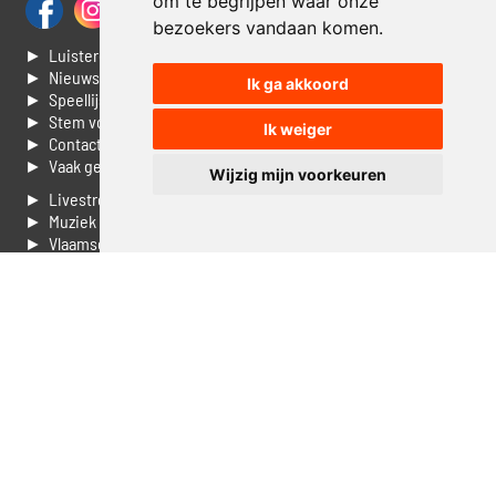
om te begrijpen waar onze
bezoekers vandaan komen.
► Luisteren naar Jouwradio
► Nieuws
Ik ga akkoord
► Speellijst
► Stem voor de Dag top 3
Ik weiger
► Contacteer ons
► Vaak gestelde vragen
Wijzig mijn voorkeuren
► Livestream informatie
► Muziek opzoeken
► Vlaamse 100 Aller tijden
► De 50 beste van...
► Adverteren op Jouwradio
► Cookie voorkeuren wijzigen
► Privacyinformatie
Luister nu naar Jouwradio! De beste Nederlandstalige muziek
uit de lage landen hoor je hier al 20 jaar. In digitale kwaliteit op je
laptop, tablet of smartphone.
© Jouwradio 2006 - 2026 - alle rechten voorbehouden.