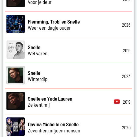
Voor je deur
Flemming, Trobi en Snelle
2026
Weer een dagje ouder
Snelle
2019
Wel varen
Snelle
2023
Winterdip
Snelle en Yade Lauren
2019
Ze kent mij
Davina Michelle en Snelle
2020
Zeventien miljoen mensen