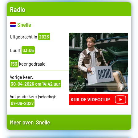
Radio
Snelle
Uitgebracht in
2023
Duurt
03:05
153
keer gedraaid
Vorige keer:
30-04-2026 om 14:42 uur
Volgende keer
:
(schatting)
07-06-2027
Meer over:
Snelle