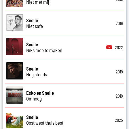
Niet met mij
Snelle
2019
Niet safe
Snelle
2022
Niks mee te maken
Snelle
2019
Nog steeds
Esko en Snelle
2019
Omhoog
Snelle
2025
Oost west thuis best