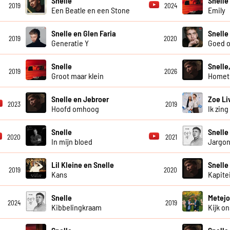
Snelle
Snelle
2019
2024
Een Beatle en een Stone
Emily
Snelle en Glen Faria
Snelle
2019
2020
Generatie Y
Goed 
Snelle
Snelle
2019
2026
Groot maar klein
Homet
Snelle en Jebroer
Zoe Li
2023
2019
Hoofd omhoog
Ik zing
Snelle
Snelle
2020
2021
In mijn bloed
Jargo
Lil Kleine en Snelle
Snelle
2019
2020
Kans
Kapite
Snelle
Metejo
2024
2019
Kibbelingkraam
Kijk o