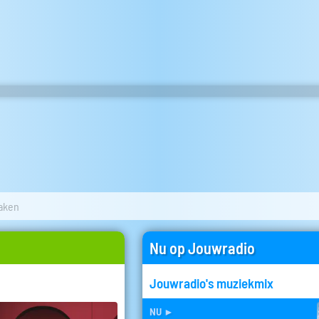
aken
Nu op Jouwradio
Jouwradio's muziekmix
nu
►