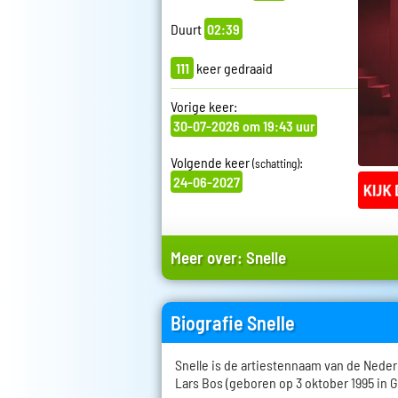
Duurt
02:39
111
keer gedraaid
Vorige keer:
30-07-2026 om 19:43 uur
Volgende keer
:
(schatting)
24-06-2027
Meer over:
Snelle
Biografie Snelle
Snelle is de artiestennaam van de Neder
Lars Bos (geboren op 3 oktober 1995 in G