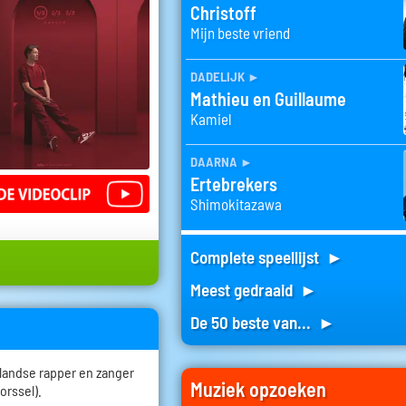
Christoff
Mijn beste vriend
dadelijk
►
Mathieu en Guillaume
Kamiel
daarna
►
Ertebrekers
Shimokitazawa
Complete speellijst ►
Meest gedraaid ►
De 50 beste van... ►
landse rapper en zanger
Muziek opzoeken
orssel).