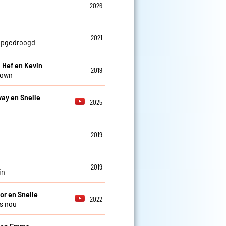
2026
2021
opgedroogd
, Hef en Kevin
2019
own
vay en Snelle
2025
2019
n
2019
in
or en Snelle
2022
ns nou