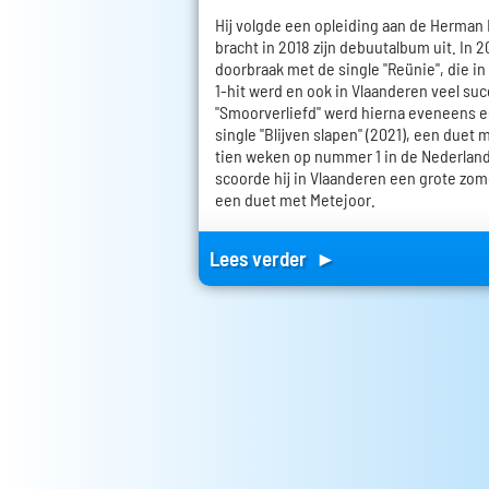
Hij volgde een opleiding aan de Herma
bracht in 2018 zijn debuutalbum uit. In 2
doorbraak met de single "Reünie", die 
1-hit werd en ook in Vlaanderen veel su
"Smoorverliefd" werd hierna eveneens ee
single "Blijven slapen" (2021), een duet 
tien weken op nummer 1 in de Nederland
scoorde hij in Vlaanderen een grote zome
een duet met Metejoor.
Lees verder ►