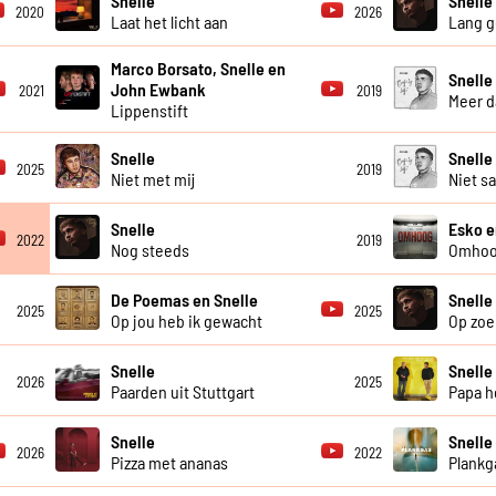
Snelle
Snell
2020
2026
Laat het licht aan
Lang g
Marco Borsato, Snelle en
Snelle
John Ewbank
2021
2019
Meer d
Lippenstift
Snelle
Snelle
2025
2019
Niet met mij
Niet s
Snelle
Esko e
2022
2019
Nog steeds
Omho
De Poemas en Snelle
Snelle
2025
2025
Op jou heb ik gewacht
Op zoek
Snelle
Snelle
2026
2025
Paarden uit Stuttgart
Papa h
Snelle
Snelle
2026
2022
Pizza met ananas
Plankg