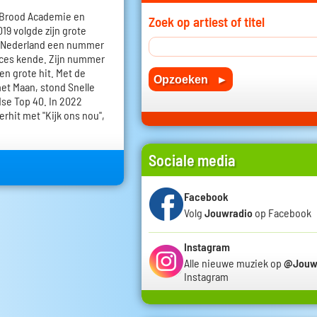
n Brood Academie en
Zoek op artiest of titel
019 volgde zijn grote
in Nederland een nummer
cces kende. Zijn nummer
n grote hit. Met de
met Maan, stond Snelle
se Top 40. In 2022
rhit met "Kijk ons nou",
Sociale media
Facebook
Volg
Jouwradio
op Facebook
Instagram
Alle nieuwe muziek op
@Jouw
Instagram