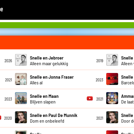
Snelle en Jebroer
Snelle
2026
2019
Alleen maar gelukkig
Alleen
Snelle en Jonna Fraser
Snelle
2021
2023
Alles al
Barcel
Snelle en Maan
Ammar
2023
2021
Blijven slapen
De laa
Snelle en Paul De Munnik
Snelle
2020
2021
Dom en onbeleefd
Door d