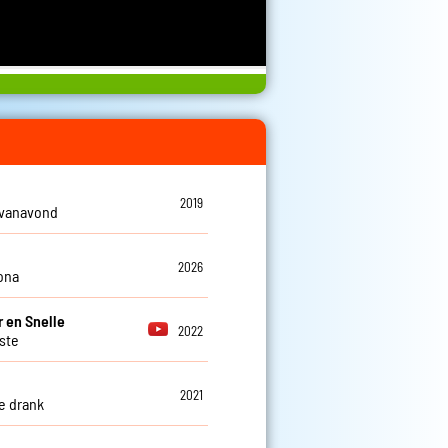
2019
 vanavond
2026
ona
 en Snelle
2022
tste
2021
e drank