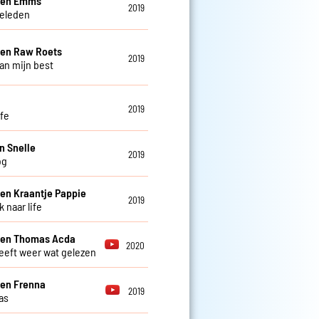
e en Emms
2019
eleden
 en Raw Roets
2019
an mijn best
2019
afe
n Snelle
2019
og
 en Kraantje Pappie
2019
 naar life
 en Thomas Acda
2020
eeft weer wat gelezen
 en Frenna
2019
as