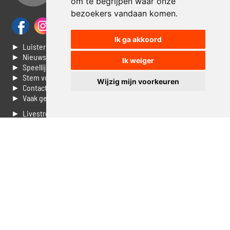
om te begrijpen waar onze
bezoekers vandaan komen.
Ik ga akkoord
► Luisteren naar Jouwradio
► Nieuws
Ik weiger
► Speellijst
► Stem voor de Dag top 3
Wijzig mijn voorkeuren
► Contacteer ons
► Vaak gestelde vragen
► Livestream informatie
► Muziek opzoeken
► Vlaamse 100 Aller tijden
► De 50 beste van...
► Adverteren op Jouwradio
► Cookie voorkeuren wijzigen
► Privacyinformatie
Luister nu naar Jouwradio! De beste Nederlandstalige muziek
uit de lage landen hoor je hier al 20 jaar. In digitale kwaliteit op je
laptop, tablet of smartphone.