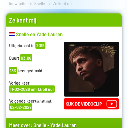
Jouwradio
Snelle
Ze kent mij
Ze kent mij
Snelle en Yade Lauren
Uitgebracht in
2019
Duurt
03:08
183
keer gedraaid
Vorige keer:
11-02-2026 om 13:56 uur
Volgende keer
:
(schatting)
02-02-2027
Meer over:
Snelle
•
Yade Lauren