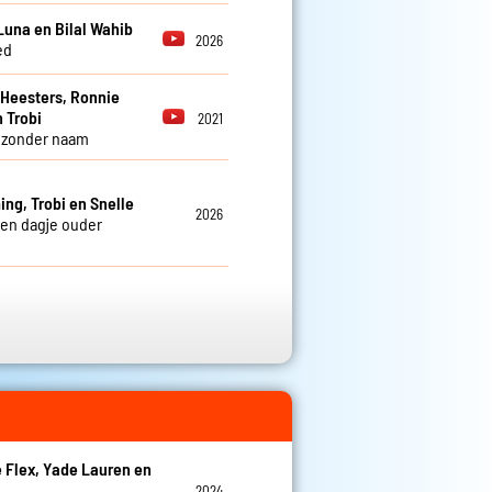
 Luna en Bilal Wahib
2026
ed
Heesters, Ronnie
n Trobi
2021
 zonder naam
ng, Trobi en Snelle
2026
en dagje ouder
 Flex, Yade Lauren en
2024