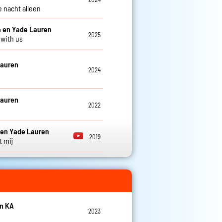
e nacht alleen
 en Yade Lauren
2025
 with us
Lauren
2024
Lauren
2022
 en Yade Lauren
2019
t mij
en KA
2023