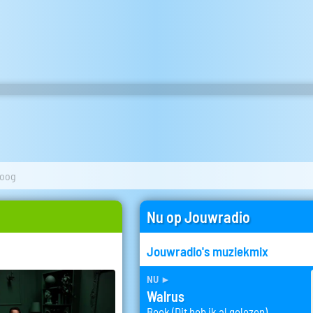
oog
Nu op Jouwradio
Jouwradio's muziekmix
nu
►
Walrus
Boek (Dit heb ik al gelezen)