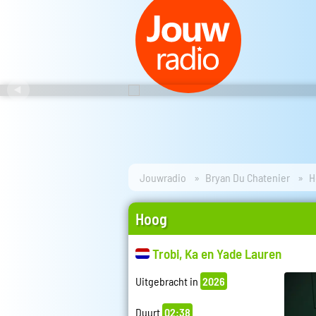
Jouwradio
Bryan Du Chatenier
H
Hoog
Trobi, Ka en Yade Lauren
Uitgebracht in
2026
Duurt
02:38