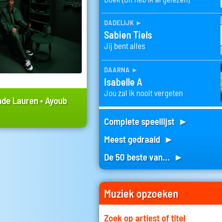
dadelijk
►
Sabien Tiels
Jij bent alles
daarna
►
Isabelle A
Jou zal ik nooit vergeten
ade Lauren
•
Ayoub
Complete speellijst ►
Meest gedraaid ►
De 50 beste van... ►
Muziek opzoeken
Zoek op artiest of titel