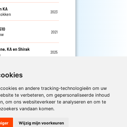
n KA
2023
sokken
S10
2021
uw
eine, KA en Shirak
2025
n
cookies
 cookies en andere tracking-technologieën om uw
ebsite te verbeteren, om gepersonaliseerde inhoud
Luister nu naar Jouwradio! De beste
Nederlandstalige muziek uit de lage
en, om ons websiteverkeer te analyseren en om te
landen hoor je hier al 20 jaar. In
ezoekers vandaan komen.
digitale kwaliteit op je laptop, tablet
of smartphone.
eiger
Wijzig mijn voorkeuren