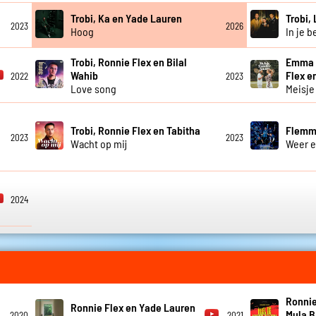
Trobi, Ka en Yade Lauren
Trobi,
2023
2026
Hoog
In je b
Trobi, Ronnie Flex en Bilal
Emma 
Wahib
Flex e
2022
2023
Love song
Meisje
Trobi, Ronnie Flex en Tabitha
Flemmi
2023
2023
Wacht op mij
Weer e
2024
Ronnie
Ronnie Flex en Yade Lauren
Mula B
2020
2021