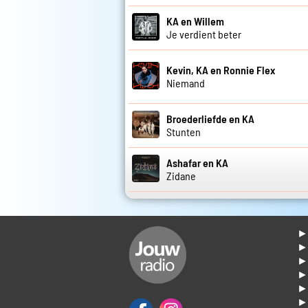
KA en Willem
Je verdient beter
Kevin, KA en Ronnie Flex
Niemand
Broederliefde en KA
Stunten
Ashafar en KA
Zidane
► 
►
► 
► 
► 
► 