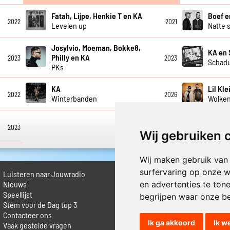
Fatah, Lijpe, Henkie T en KA
Boef e
2022
2021
Levelen up
Natte 
Josylvio, Moeman, Bokke8,
KA en 
Philly en KA
2023
2023
Schad
PKs
KA
Lil Kl
2022
2026
Winterbanden
Wolke
2023
Wij gebruiken 
Wij maken gebruik van
surfervaring op onze w
Luisteren naar Jouwradio
► Livestream informatie
 Nieuws
► Muziek opzoeken
en advertenties te ton
Speellijst
► Vlaamse 100 Aller tijden
begrijpen waar onze b
Stem voor de Dag top 3
► De 50 beste van...
Contacteer ons
► Adverteren op Jouwradio
Ik ga akkoord
Ik w
Vaak gestelde vragen
► Cookie voorkeuren wijzigen