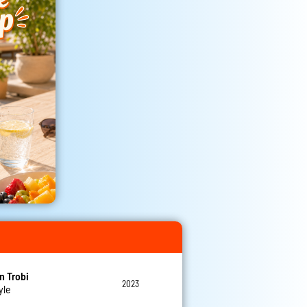
n Trobi
2023
yle