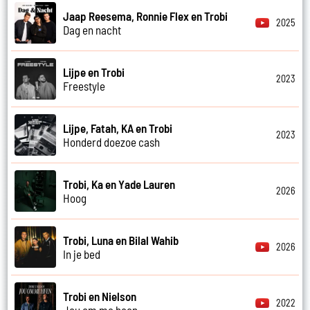
Jaap Reesema, Ronnie Flex en Trobi
2025
Dag en nacht
Lijpe en Trobi
2023
Freestyle
Lijpe, Fatah, KA en Trobi
2023
Honderd doezoe cash
Trobi, Ka en Yade Lauren
2026
Hoog
Trobi, Luna en Bilal Wahib
2026
In je bed
Trobi en Nielson
2022
Jou om me heen