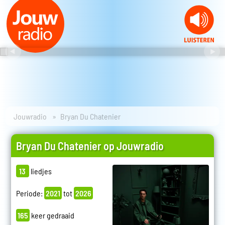
Jouwradio
Bryan Du Chatenier
Bryan Du Chatenier op Jouwradio
13
liedjes
Periode:
2021
tot
2026
165
keer gedraaid