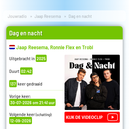
Jouwradio
Jaap Reesema
Dag en nacht
Dag en nacht
Jaap Reesema, Ronnie Flex en Trobi
Uitgebracht in
2025
Duurt
02:42
137
keer gedraaid
Vorige keer:
30-07-2026 om 21:41 uur
Volgende keer
:
(schatting)
12-09-2026