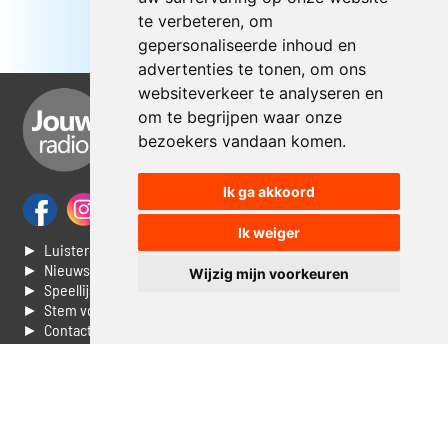
te verbeteren, om
gepersonaliseerde inhoud en
advertenties te tonen, om ons
websiteverkeer te analyseren en
om te begrijpen waar onze
bezoekers vandaan komen.
Ik ga akkoord
Ik weiger
► Luisteren naar Jouwradio
► Nieuws
Wijzig mijn voorkeuren
► Speellijst
► Stem voor de Dag top 3
► Contacteer ons
► Vaak gestelde vragen
► Livestream informatie
► Muziek opzoeken
► Vlaamse 100 Aller tijden
► De 50 beste van...