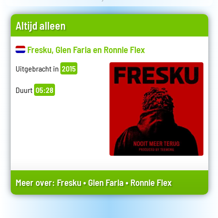
Altijd alleen
Fresku, Glen Faria en Ronnie Flex
Uitgebracht in
2015
Duurt
05:28
Meer over:
Fresku
•
Glen Faria
•
Ronnie Flex