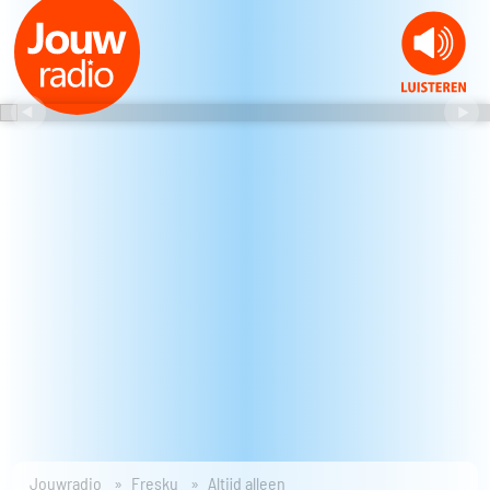
Jouwradio
Fresku
Altijd alleen