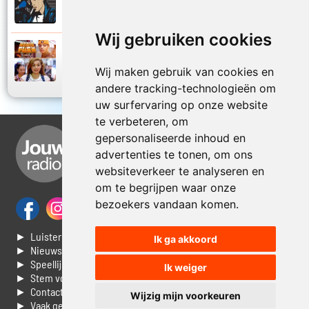
2016
Zonder reden
Wij gebruiken cookies
Ronnie Flex en Mr. Polska
2014
Zusje
Wij maken gebruik van cookies en
andere tracking-technologieën om
uw surfervaring op onze website
te verbeteren, om
gepersonaliseerde inhoud en
advertenties te tonen, om ons
websiteverkeer te analyseren en
om te begrijpen waar onze
bezoekers vandaan komen.
► Luisteren naar Jouwradio
Ik ga akkoord
► Nieuws
► Speellijst
Ik weiger
► Stem voor de Dag top 3
► Contacteer ons
Wijzig mijn voorkeuren
► Vaak gestelde vragen