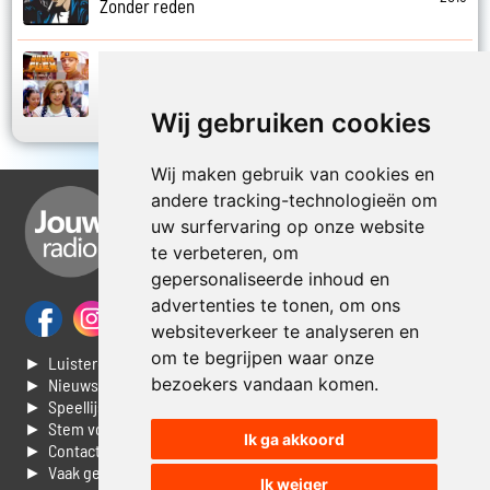
Zonder reden
Ronnie Flex en Mr. Polska
2014
Zusje
Wij gebruiken cookies
Wij maken gebruik van cookies en
andere tracking-technologieën om
uw surfervaring op onze website
te verbeteren, om
gepersonaliseerde inhoud en
advertenties te tonen, om ons
websiteverkeer te analyseren en
om te begrijpen waar onze
► Luisteren naar Jouwradio
bezoekers vandaan komen.
► Nieuws
► Speellijst
► Stem voor de Dag top 3
Ik ga akkoord
► Contacteer ons
► Vaak gestelde vragen
Ik weiger