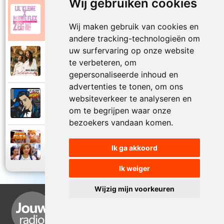
Wij gebruiken cookies
Lil Kleine en Ronnie Flex
2015
Zeg dat niet
Wij maken gebruik van cookies en
andere tracking-technologieën om
uw surfervaring op onze website
Tabitha en Ronnie Flex
te verbeteren, om
2020
Zeldzaam
gepersonaliseerde inhoud en
advertenties te tonen, om ons
websiteverkeer te analyseren en
Lil Kleine en Ronnie Flex
2016
Zonder reden
om te begrijpen waar onze
bezoekers vandaan komen.
Ronnie Flex en Mr. Polska
2014
Ik ga akkoord
Zusje
Ik weiger
Wijzig mijn voorkeuren