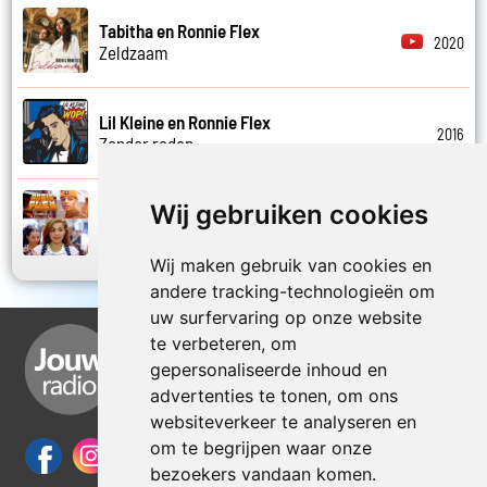
Tabitha en Ronnie Flex
2020
Zeldzaam
Lil Kleine en Ronnie Flex
2016
Zonder reden
Wij gebruiken cookies
Ronnie Flex en Mr. Polska
2014
Zusje
Wij maken gebruik van cookies en
andere tracking-technologieën om
uw surfervaring op onze website
te verbeteren, om
gepersonaliseerde inhoud en
advertenties te tonen, om ons
websiteverkeer te analyseren en
om te begrijpen waar onze
bezoekers vandaan komen.