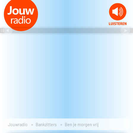
Jouwradio
Bankzitters
Ben je morgen vrij