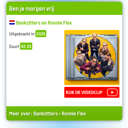
Ben je morgen vrij
Bankzitters en Ronnie Flex
Uitgebracht in
2025
Duurt
02:33
Meer over:
Bankzitters
•
Ronnie Flex