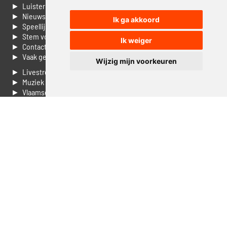
► Luisteren naar Jouwradio
► Nieuws
Ik ga akkoord
► Speellijst
► Stem voor de Dag top 3
Ik weiger
► Contacteer ons
► Vaak gestelde vragen
Wijzig mijn voorkeuren
► Livestream informatie
► Muziek opzoeken
► Vlaamse 100 Aller tijden
► De 50 beste van...
► Adverteren op Jouwradio
► Cookie voorkeuren wijzigen
► Privacyinformatie
Luister nu naar Jouwradio! De beste Nederlandstalige muziek
uit de lage landen hoor je hier al 20 jaar. In digitale kwaliteit op je
laptop, tablet of smartphone.
© Jouwradio 2006 - 2026 - alle rechten voorbehouden.
Design door
Cloudscape EP
.