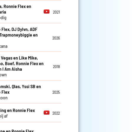
a, Ronnie Flex en
aria
2021
odig
 Flex, DJ Dylvn, ADF
 Trapmoneybiggie en
2026
cana
i Vegas en Like Mike,
no, Boef, Ronnie Flex en
2018
en I Am Aisha
down
mski, Qlas, Yssi SB en
 Flex
2025
goon
ng en Ronnie Flex
2022
ij af
eine en Ronnie Flex