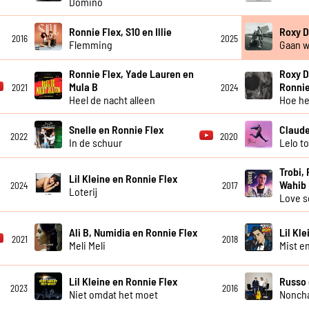
Domino
Ronnie Flex, S10 en Illie
Roxy D
2016
2025
Flemming
Gaan 
Ronnie Flex, Yade Lauren en
Roxy D
Mula B
Ronnie
2021
2024
Heel de nacht alleen
Hoe he
Snelle en Ronnie Flex
Claude
2022
2020
In de schuur
Lelo t
Trobi, 
Lil Kleine en Ronnie Flex
Wahib
2024
2017
Loterij
Love 
Ali B, Numidia en Ronnie Flex
Lil Kl
2021
2018
Meli Meli
Mist e
Lil Kleine en Ronnie Flex
Russo 
2023
2016
Niet omdat het moet
Noncha