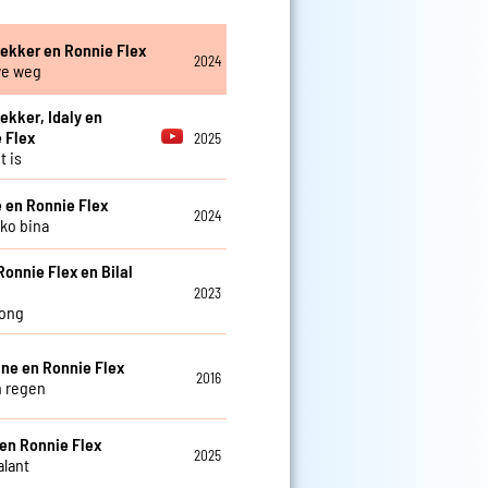
ekker en Ronnie Flex
2024
we weg
ekker, Idaly en
 Flex
2025
t is
 en Ronnie Flex
2024
oko bina
Ronnie Flex en Bilal
2023
song
eine en Ronnie Flex
2016
n regen
en Ronnie Flex
2025
lant