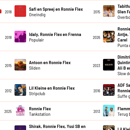
Tabith
Safi en Spreej en Ronnie Flex
Glen F
2018
2015
Oneindig
Overb
Ronnie
Idaly, Ronnie Flex en Frenna
Antje,
2018
2026
Populair
Carel
Punta 
Dimitr
Antoon en Ronnie Flex
Quinti
2015
2023
Sliden
Ali B 
Slow 
ADF Sa
Lil Kleine en Ronnie Flex
Ronnie
2012
2016
Stripclub
Suffe 
Ronnie Flex
Flemmi
2025
2013
Tankstation
Terug b
Shirak, Ronnie Flex, Yssi SB en
Lil Kl