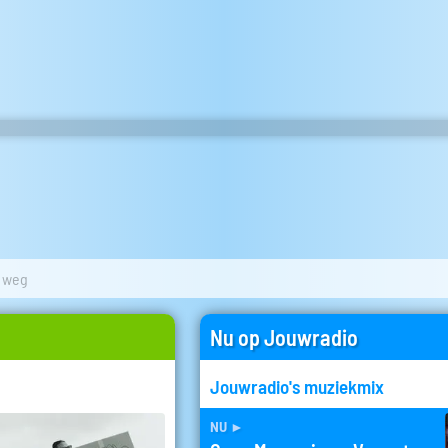
 weg
Nu op Jouwradio
Jouwradio's muziekmix
nu
►