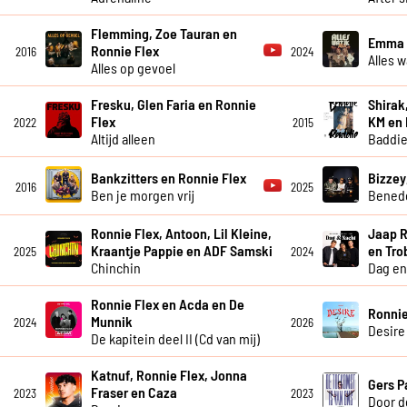
Flemming, Zoe Tauran en
Emma H
Ronnie Flex
2016
2024
Alles w
Alles op gevoel
Fresku, Glen Faria en Ronnie
Shirak,
Flex
KM en
2022
2015
Altijd alleen
Baddi
Bankzitters en Ronnie Flex
Bizzey
2016
2025
Ben je morgen vrij
Bened
Ronnie Flex, Antoon, Lil Kleine,
Jaap R
Kraantje Pappie en ADF Samski
en Tro
2025
2024
Chinchin
Dag en
Ronnie Flex en Acda en De
Ronnie
Munnik
2024
2026
Desire
De kapitein deel II (Cd van mij)
Katnuf, Ronnie Flex, Jonna
Gers P
Fraser en Caza
2023
2023
Door d