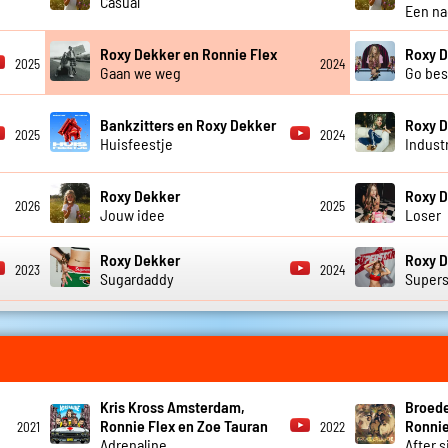
Casual
Een na
Roxy Dekker en Ronnie Flex
Roxy 
2025
2024
Gaan we weg
Go bes
Bankzitters en Roxy Dekker
Roxy 
2025
2024
Huisfeestje
Indust
Roxy Dekker
Roxy 
2026
2025
Jouw idee
Loser
Roxy Dekker
Roxy 
2023
2024
Sugardaddy
Supers
Kris Kross Amsterdam,
Broede
Ronnie Flex en Zoe Tauran
Ronnie
2021
2022
Adrenaline
After s