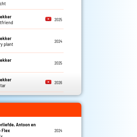
cht
Dekker
2025
tfriend
Dekker
2024
ry plant
Dekker
2025
Dekker
2026
tar
rliefde, Antoon en
 Flex
2024
ix