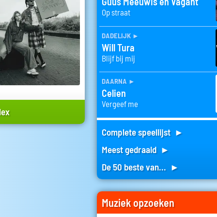
Guus Meeuwis en Vagant
Op straat
dadelijk
►
Will Tura
Blijf bij mij
daarna
►
Celien
Vergeef me
lex
Complete speellijst ►
Meest gedraaid ►
De 50 beste van... ►
Muziek opzoeken