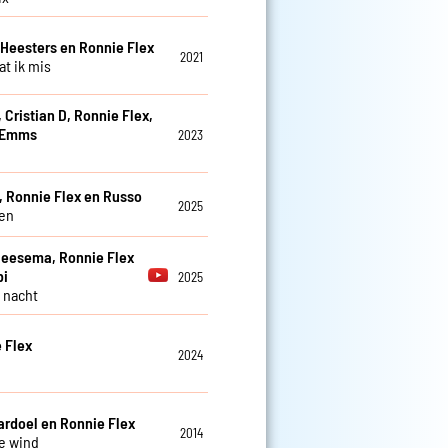
eesters en Ronnie Flex
2021
at ik mis
 Cristian D, Ronnie Flex,
 Emms
2023
e
, Ronnie Flex en Russo
2025
en
eesema, Ronnie Flex
bi
2025
 nacht
 Flex
2024
ardoel en Ronnie Flex
2014
e wind