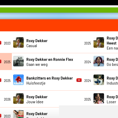
Roxy D
Roxy Dekker
Heest
2023
2025
Casual
Een na
Roxy Dekker en Ronnie Flex
Roxy 
2025
2024
Gaan we weg
Go bes
Bankzitters en Roxy Dekker
Roxy 
2025
2024
Huisfeestje
Indust
Roxy Dekker
Roxy 
2026
2025
Jouw idee
Loser
Roxy Dekker
Roxy 
2023
2024