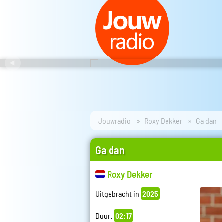
Jouwradio
Roxy Dekker
Ga dan
Ga dan
Roxy Dekker
Uitgebracht in
2025
Duurt
02:17