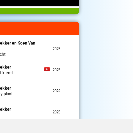
ekker en Koen Van
2025
cht
Dekker
2025
tfriend
Dekker
2024
ry plant
Dekker
2025
Dekker
2026