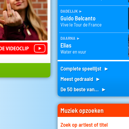
dadelijk
►
Guido Belcanto
Vive le Tour de France
daarna
►
Elias
Water en vuur
Complete speellijst ►
Meest gedraaid ►
De 50 beste van... ►
Muziek opzoeken
Zoek op artiest of titel