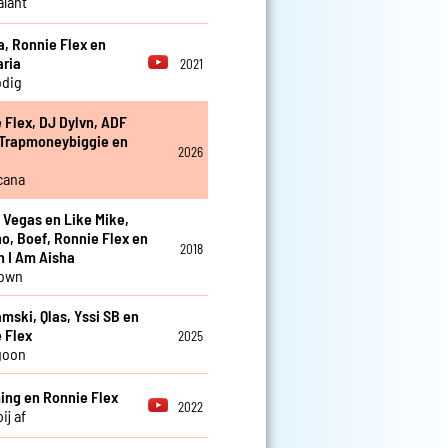
lant
a, Ronnie Flex en
aria
2021
odig
 Flex, DJ Dylvn, ADF
 Trapmoneybiggie en
2026
cana
i Vegas en Like Mike,
no, Boef, Ronnie Flex en
2018
en I Am Aisha
down
mski, Qlas, Yssi SB en
 Flex
2025
goon
ng en Ronnie Flex
2022
ij af