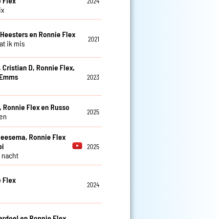
 Flex
2024
ix
eesters en Ronnie Flex
2021
at ik mis
 Cristian D, Ronnie Flex,
 Emms
2023
e
, Ronnie Flex en Russo
2025
en
eesema, Ronnie Flex
bi
2025
 nacht
 Flex
2024
ardoel en Ronnie Flex