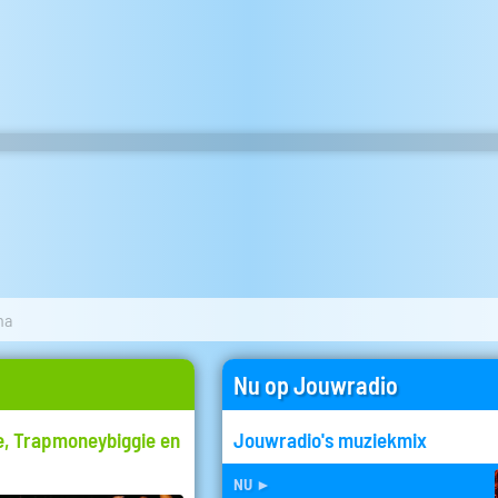
na
Nu op Jouwradio
je, Trapmoneybiggie en
Jouwradio's muziekmix
nu
►