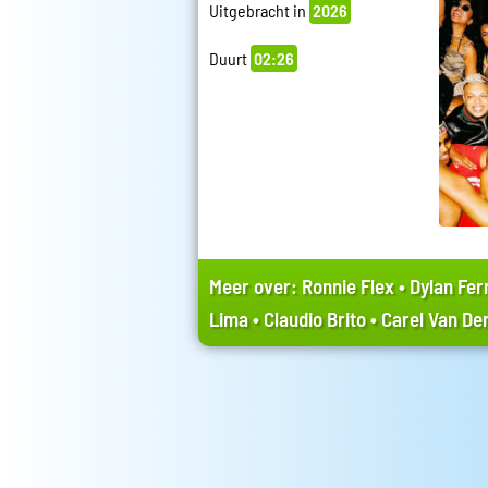
Uitgebracht in
2026
Duurt
02:26
Meer over:
Ronnie Flex
•
Dylan Fe
Lima
•
Claudio Brito
•
Carel Van De