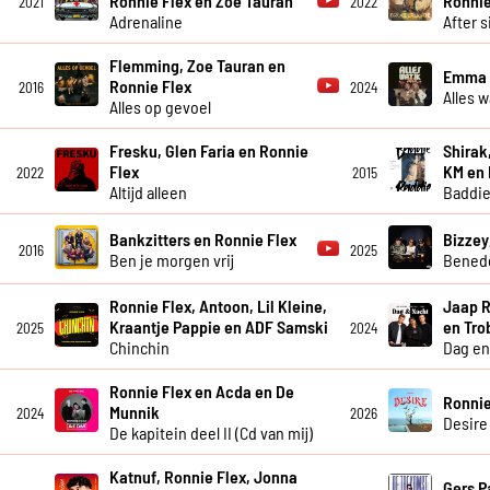
Ronnie Flex en Zoe Tauran
Ronnie
2021
2022
Adrenaline
After s
Flemming, Zoe Tauran en
Emma H
Ronnie Flex
2016
2024
Alles w
Alles op gevoel
Fresku, Glen Faria en Ronnie
Shirak,
Flex
KM en
2022
2015
Altijd alleen
Baddi
Bankzitters en Ronnie Flex
Bizzey
2016
2025
Ben je morgen vrij
Bened
Ronnie Flex, Antoon, Lil Kleine,
Jaap R
Kraantje Pappie en ADF Samski
en Tro
2025
2024
Chinchin
Dag en
Ronnie Flex en Acda en De
Ronnie
Munnik
2024
2026
Desire
De kapitein deel II (Cd van mij)
Katnuf, Ronnie Flex, Jonna
Gers P