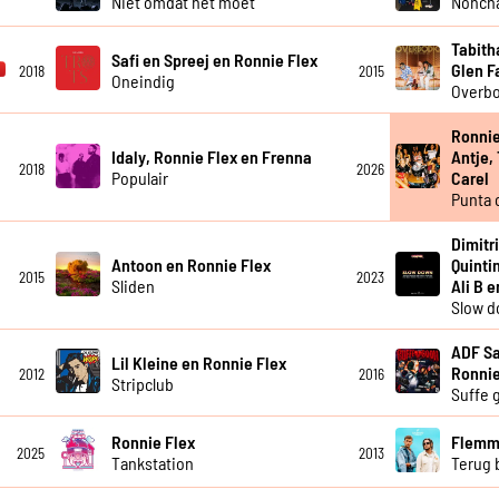
Niet omdat het moet
Noncha
Tabith
Safi en Spreej en Ronnie Flex
Glen F
2018
2015
Oneindig
Overb
Ronnie
Idaly, Ronnie Flex en Frenna
Antje,
2018
2026
Populair
Carel
Punta 
Dimitr
Antoon en Ronnie Flex
Quinti
2015
2023
Sliden
Ali B 
Slow 
ADF Sa
Lil Kleine en Ronnie Flex
Ronnie
2012
2016
Stripclub
Suffe 
Ronnie Flex
Flemmi
2025
2013
Tankstation
Terug b