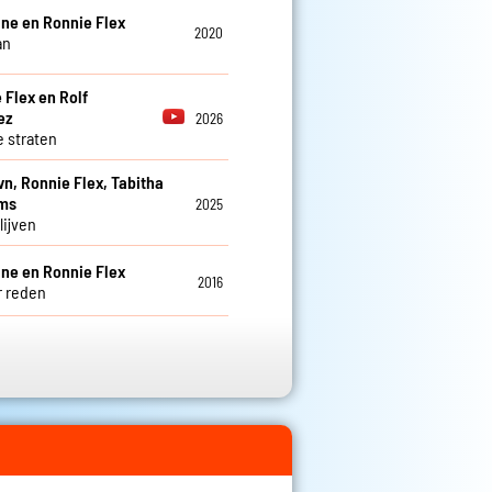
eine en Ronnie Flex
2020
an
 Flex en Rolf
ez
2026
e straten
vn, Ronnie Flex, Tabitha
ms
2025
blijven
eine en Ronnie Flex
2016
 reden