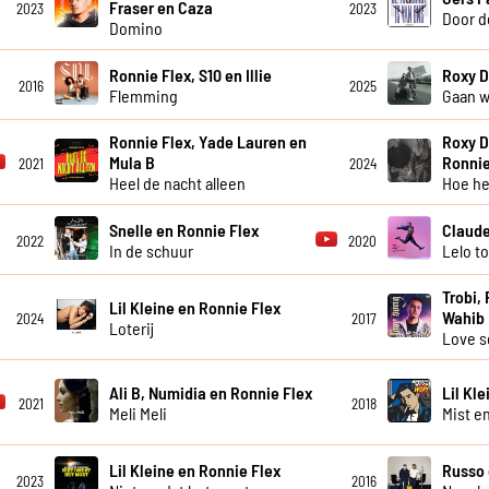
Fraser en Caza
2023
2023
Door d
Domino
Ronnie Flex, S10 en Illie
Roxy D
2016
2025
Flemming
Gaan 
Ronnie Flex, Yade Lauren en
Roxy D
Mula B
Ronnie
2021
2024
Heel de nacht alleen
Hoe he
Snelle en Ronnie Flex
Claude
2022
2020
In de schuur
Lelo t
Trobi, 
Lil Kleine en Ronnie Flex
Wahib
2024
2017
Loterij
Love 
Ali B, Numidia en Ronnie Flex
Lil Kl
2021
2018
Meli Meli
Mist e
Lil Kleine en Ronnie Flex
Russo 
2023
2016