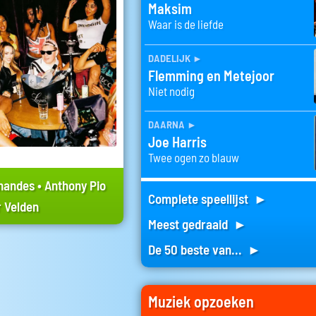
Maksim
Waar is de liefde
dadelijk
►
Flemming en Metejoor
Niet nodig
daarna
►
Joe Harris
Twee ogen zo blauw
rnandes
•
Anthony Pio
Complete speellijst ►
r Velden
Meest gedraaid ►
De 50 beste van... ►
Muziek opzoeken