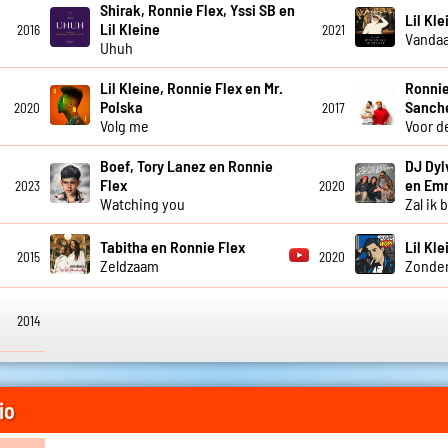
Shirak, Ronnie Flex, Yssi SB en
Lil Kl
Lil Kleine
2016
2021
Vanda
Uhuh
Lil Kleine, Ronnie Flex en Mr.
Ronnie
Polska
Sanch
2020
2017
Volg me
Voor d
Boef, Tory Lanez en Ronnie
DJ Dyl
Flex
en Em
2023
2020
Watching you
Zal ik 
Tabitha en Ronnie Flex
Lil Kl
2015
2020
Zeldzaam
Zonder
2014
io