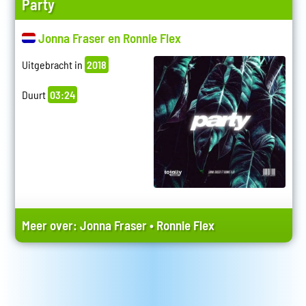
Party
Jonna Fraser en Ronnie Flex
Uitgebracht in
2018
Duurt
03:24
Meer over:
Jonna Fraser
•
Ronnie Flex