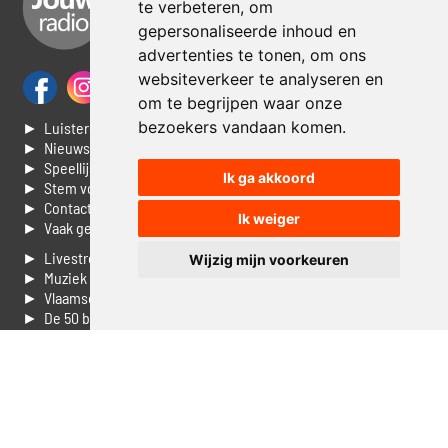
te verbeteren, om
gepersonaliseerde inhoud en
advertenties te tonen, om ons
websiteverkeer te analyseren en
om te begrijpen waar onze
bezoekers vandaan komen.
► Luisteren naar Jouwradio
► Nieuws
► Speellijst
Ik ga akkoord
► Stem voor de Dag top 3
► Contacteer ons
Ik weiger
► Vaak gestelde vragen
► Livestream informatie
Wijzig mijn voorkeuren
► Muziek opzoeken
► Vlaamse 100 Aller tijden
► De 50 beste van...
► Adverteren op Jouwradio
► Cookie voorkeuren wijzigen
► Privacyinformatie
Luister nu naar Jouwradio! De beste Nederlandstalige muziek
uit de lage landen hoor je hier al 20 jaar. In digitale kwaliteit op je
laptop, tablet of smartphone.