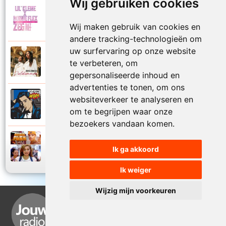
Wij gebruiken cookies
Lil Kleine en Ronnie Flex
2015
Zeg dat niet
Wij maken gebruik van cookies en
andere tracking-technologieën om
uw surfervaring op onze website
Tabitha en Ronnie Flex
te verbeteren, om
2020
Zeldzaam
gepersonaliseerde inhoud en
advertenties te tonen, om ons
websiteverkeer te analyseren en
Lil Kleine en Ronnie Flex
2016
Zonder reden
om te begrijpen waar onze
bezoekers vandaan komen.
Ronnie Flex en Mr. Polska
2014
Ik ga akkoord
Zusje
Ik weiger
Wijzig mijn voorkeuren