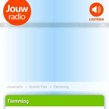
Jouwradio
Ronnie Flex
Flemming
Flemming