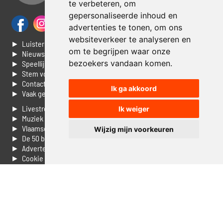
te verbeteren, om
gepersonaliseerde inhoud en
advertenties te tonen, om ons
websiteverkeer te analyseren en
► Luisteren naar Jouwradio
om te begrijpen waar onze
► Nieuws
bezoekers vandaan komen.
► Speellijst
► Stem voor de Dag top 3
► Contacteer ons
Ik ga akkoord
► Vaak gestelde vragen
► Livestream informatie
Ik weiger
► Muziek opzoeken
► Vlaamse 100 Aller tijden
Wijzig mijn voorkeuren
► De 50 beste van...
► Adverteren op Jouwradio
► Cookie voorkeuren wijzigen
► Privacyinformatie
Luister nu naar Jouwradio! De beste Nederlandstalige muziek
uit de lage landen hoor je hier al 20 jaar. In digitale kwaliteit op je
laptop, tablet of smartphone.