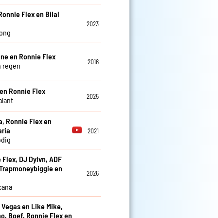
Ronnie Flex en Bilal
2023
song
eine en Ronnie Flex
2016
n regen
en Ronnie Flex
2025
lant
a, Ronnie Flex en
aria
2021
odig
 Flex, DJ Dylvn, ADF
 Trapmoneybiggie en
2026
cana
i Vegas en Like Mike,
no, Boef, Ronnie Flex en