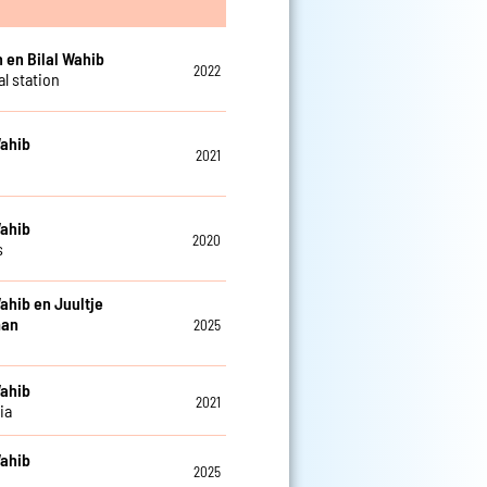
 en Bilal Wahib
2022
l station
Wahib
2021
Wahib
2020
s
Wahib en Juultje
man
2025
Wahib
2021
ia
Wahib
2025