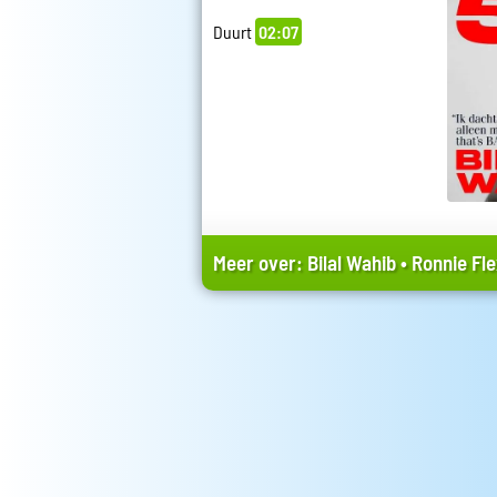
Duurt
02:07
Meer over:
Bilal Wahib
•
Ronnie Fl