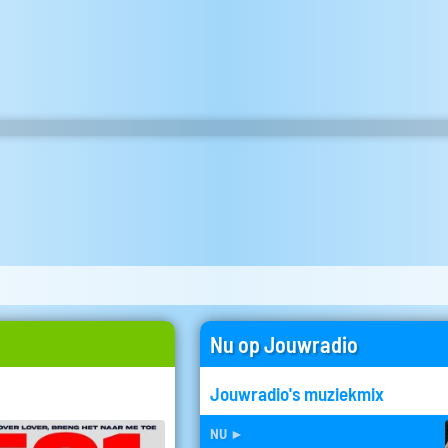
Nu op Jouwradio
Jouwradio's muziekmix
nu
►