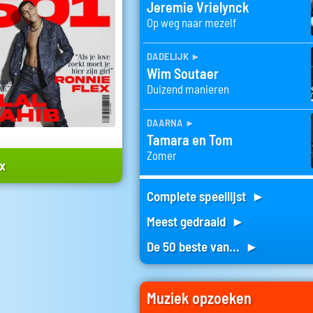
Jeremie Vrielynck
Op weg naar mezelf
dadelijk
►
Wim Soutaer
Duizend manieren
daarna
►
Tamara en Tom
Zomer
ex
Complete speellijst ►
Meest gedraaid ►
De 50 beste van... ►
Muziek opzoeken