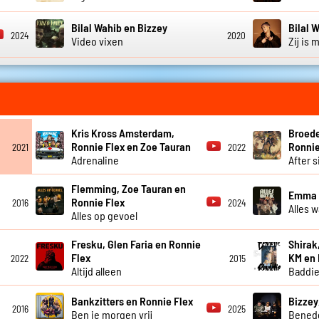
Bilal Wahib en Bizzey
Bilal 
2024
2020
Video vixen
Zij is
Kris Kross Amsterdam,
Broede
Ronnie Flex en Zoe Tauran
Ronnie
2021
2022
Adrenaline
After s
Flemming, Zoe Tauran en
Emma H
Ronnie Flex
2016
2024
Alles w
Alles op gevoel
Fresku, Glen Faria en Ronnie
Shirak,
Flex
KM en
2022
2015
Altijd alleen
Baddi
Bankzitters en Ronnie Flex
Bizzey
2016
2025
Ben je morgen vrij
Bened