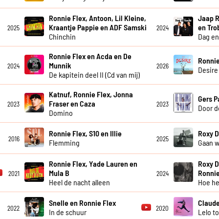
Ronnie Flex, Antoon, Lil Kleine,
Jaap R
Kraantje Pappie en ADF Samski
en Tro
2025
2024
Chinchin
Dag en
Ronnie Flex en Acda en De
Ronnie
Munnik
2024
2026
Desire
De kapitein deel II (Cd van mij)
Katnuf, Ronnie Flex, Jonna
Gers P
Fraser en Caza
2023
2023
Door d
Domino
Ronnie Flex, S10 en Illie
Roxy D
2016
2025
Flemming
Gaan 
Ronnie Flex, Yade Lauren en
Roxy D
Mula B
Ronnie
2021
2024
Heel de nacht alleen
Hoe he
Snelle en Ronnie Flex
Claude
2022
2020
In de schuur
Lelo t