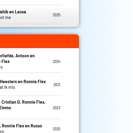
Wahib en Lassa
2025
 met me
rliefde, Antoon en
 Flex
2024
ix
eesters en Ronnie Flex
2021
at ik mis
 Cristian D, Ronnie Flex,
 Emms
2023
e
, Ronnie Flex en Russo
2025
en