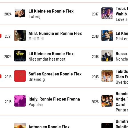
Trobi, 
Lil Kleine en Ronnie Flex
Wahib
2024
2017
Loterij
Love 
Ali B, Numidia en Ronnie Flex
Lil Kl
2021
2018
Meli Meli
Mist e
Lil Kleine en Ronnie Flex
Russo 
2023
2016
Niet omdat het moet
Noncha
Tabith
Safi en Spreej en Ronnie Flex
Glen F
2018
2015
Oneindig
Overb
Ronnie
Idaly, Ronnie Flex en Frenna
Antje,
2018
2026
Populair
Carel
Punta 
Dimitr
Antoon en Ronnie Flex
Quinti