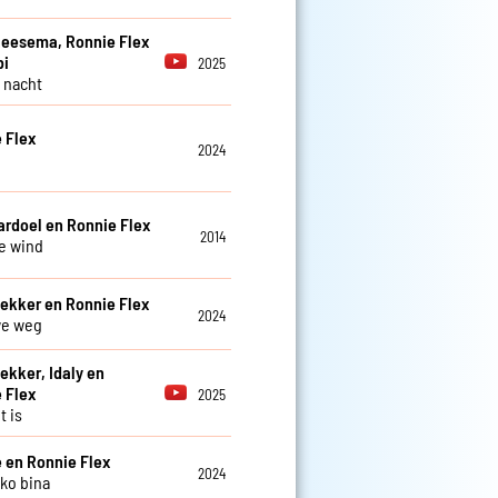
eesema, Ronnie Flex
bi
2025
 nacht
 Flex
2024
ardoel en Ronnie Flex
2014
e wind
ekker en Ronnie Flex
2024
we weg
ekker, Idaly en
 Flex
2025
t is
 en Ronnie Flex
2024
oko bina