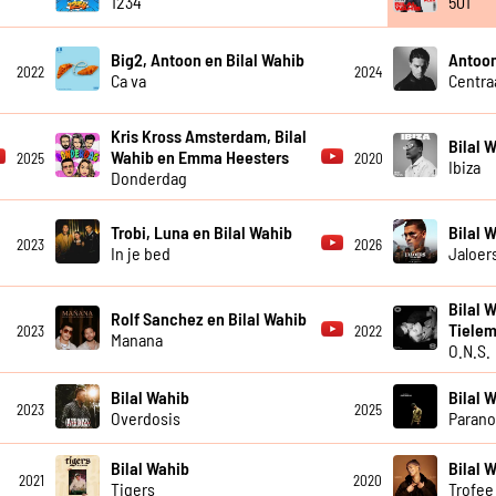
1234
501
Big2, Antoon en Bilal Wahib
Antoon
2022
2024
Ca va
Centraa
Kris Kross Amsterdam, Bilal
Bilal 
Wahib en Emma Heesters
2025
2020
Ibiza
Donderdag
Trobi, Luna en Bilal Wahib
Bilal 
2023
2026
In je bed
Jaloer
Bilal 
Rolf Sanchez en Bilal Wahib
Tiele
2023
2022
Manana
O.N.S.
Bilal Wahib
Bilal 
2023
2025
Overdosis
Parano
Bilal Wahib
Bilal 
2021
2020
Tigers
Trofee