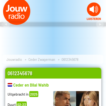
Jouwradio
Ceder Zwagerman
0612345678
0612345678
Ceder en Bilal Wahib
Uitgebracht in
2025
Duurt
02:23