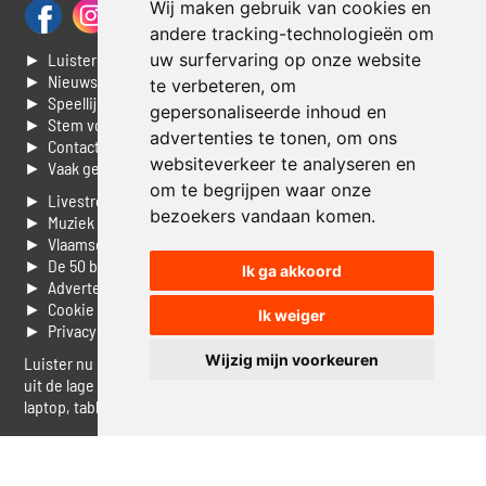
Wij maken gebruik van cookies en
andere tracking-technologieën om
► Luisteren naar Jouwradio
uw surfervaring op onze website
► Nieuws
te verbeteren, om
► Speellijst
gepersonaliseerde inhoud en
► Stem voor de Dag top 3
advertenties te tonen, om ons
► Contacteer ons
websiteverkeer te analyseren en
► Vaak gestelde vragen
om te begrijpen waar onze
► Livestream informatie
bezoekers vandaan komen.
► Muziek opzoeken
► Vlaamse 100 Aller tijden
► De 50 beste van...
Ik ga akkoord
► Adverteren op Jouwradio
► Cookie voorkeuren wijzigen
Ik weiger
► Privacyinformatie
Wijzig mijn voorkeuren
Luister nu naar Jouwradio! De beste Nederlandstalige muziek
uit de lage landen hoor je hier al 20 jaar. In digitale kwaliteit op je
laptop, tablet of smartphone.
© Jouwradio 2006 - 2026 - alle rechten voorbehouden.