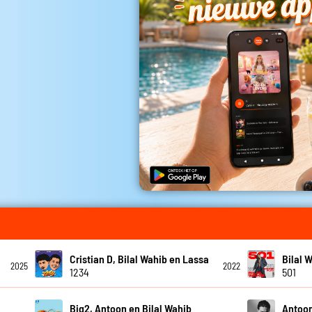
Cristian D, Bilal Wahib en Lassa
Bilal 
2025
2022
1234
501
Big2, Antoon en Bilal Wahib
Antoon