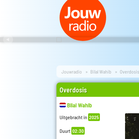
Jouwradio
Bilal Wahib
Overdosi
Overdosis
Bilal Wahib
Uitgebracht in
2025
Duurt
02:30