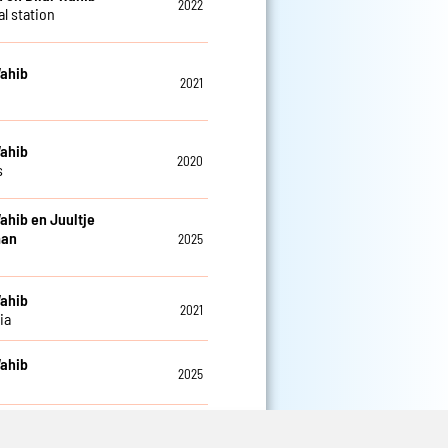
2022
l station
Wahib
2021
Wahib
2020
s
Wahib en Juultje
man
2025
Wahib
2021
ia
Wahib
2025
Wahib en Lassa
2025
 met me