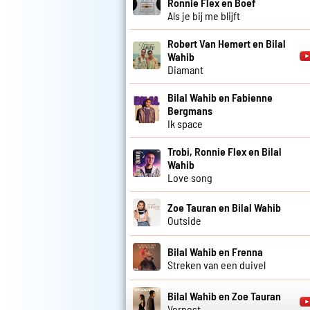
Ronnie Flex en Boef
Als je bij me blijft
Robert Van Hemert en Bilal
Wahib
Diamant
Bilal Wahib en Fabienne
Bergmans
Ik space
Trobi, Ronnie Flex en Bilal
Wahib
Love song
Zoe Tauran en Bilal Wahib
Outside
Bilal Wahib en Frenna
Streken van een duivel
Bilal Wahib en Zoe Tauran
Verpest