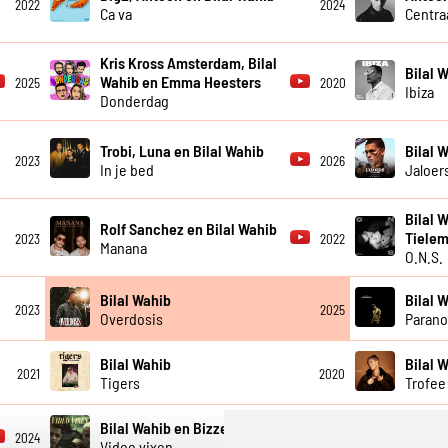
2022
2024
Ca va
Centraa
Kris Kross Amsterdam, Bilal
Bilal 
Wahib en Emma Heesters
2025
2020
Ibiza
Donderdag
Trobi, Luna en Bilal Wahib
Bilal 
2023
2026
In je bed
Jaloer
Bilal 
Rolf Sanchez en Bilal Wahib
Tiele
2023
2022
Manana
O.N.S.
Bilal Wahib
Bilal 
2023
2025
Overdosis
Parano
Bilal Wahib
Bilal 
2021
2020
Tigers
Trofee
Bilal Wahib en Bizzey
Bilal 
2024
2020
Video vixen
Zij is