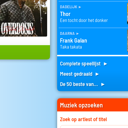
dadelijk
►
Thor
Een tocht door het donker
daarna
►
Frank Galan
Taka takata
Complete speellijst ►
Meest gedraaid ►
De 50 beste van... ►
Muziek opzoeken
Zoek op artiest of titel