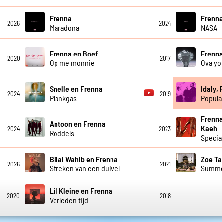
Frenna
Frenn
2026
2024
Maradona
NASA
Frenna en Boef
Frenna
2020
2017
Op me monnie
Ova yo
Snelle en Frenna
Idaly,
2024
2019
Plankgas
Popula
Frenna
Antoon en Frenna
Kaeh
2024
2023
Roddels
Specia
Bilal Wahib en Frenna
Zoe Ta
2026
2021
Streken van een duivel
Summe
Lil Kleine en Frenna
2020
2018
Verleden tijd