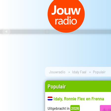
Jouwradio
Idaly Faal
Populair
Populair
Idaly, Ronnie Flex en Frenna
Uitgebracht in
2026