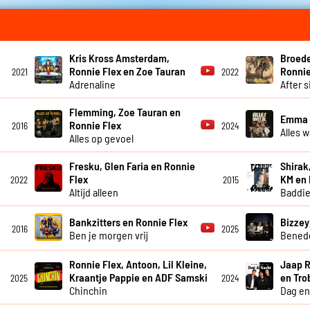
Kris Kross Amsterdam,
Broede
Ronnie Flex en Zoe Tauran
Ronnie
2021
2022
Adrenaline
After s
Flemming, Zoe Tauran en
Emma H
Ronnie Flex
2016
2024
Alles w
Alles op gevoel
Fresku, Glen Faria en Ronnie
Shirak,
Flex
KM en
2022
2015
Altijd alleen
Baddi
Bankzitters en Ronnie Flex
Bizzey
2016
2025
Ben je morgen vrij
Bened
Ronnie Flex, Antoon, Lil Kleine,
Jaap R
Kraantje Pappie en ADF Samski
en Tro
2025
2024
Chinchin
Dag en