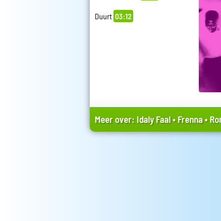
Duurt
03:12
Meer over:
Idaly Faal
•
Frenna
•
Ro