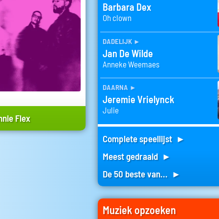
Barbara Dex
Oh clown
dadelijk
►
Jan De Wilde
Anneke Weemaes
daarna
►
Jeremie Vrielynck
Julie
nnie Flex
Complete speellijst ►
Meest gedraaid ►
De 50 beste van... ►
Muziek opzoeken