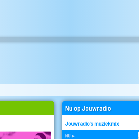
Nu op Jouwradio
Jouwradio's muziekmix
nu
►