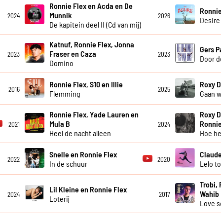
Ronnie Flex en Acda en De
Ronnie
Munnik
2024
2026
Desire
De kapitein deel II (Cd van mij)
Katnuf, Ronnie Flex, Jonna
Gers P
Fraser en Caza
2023
2023
Door d
Domino
Ronnie Flex, S10 en Illie
Roxy D
2016
2025
Flemming
Gaan 
Ronnie Flex, Yade Lauren en
Roxy D
Mula B
Ronnie
2021
2024
Heel de nacht alleen
Hoe he
Snelle en Ronnie Flex
Claude
2022
2020
In de schuur
Lelo t
Trobi, 
Lil Kleine en Ronnie Flex
Wahib
2024
2017
Loterij
Love 