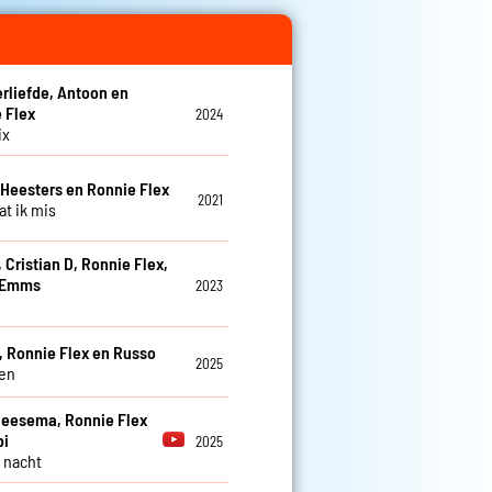
rliefde, Antoon en
 Flex
2024
ix
eesters en Ronnie Flex
2021
at ik mis
 Cristian D, Ronnie Flex,
 Emms
2023
e
, Ronnie Flex en Russo
2025
en
eesema, Ronnie Flex
bi
2025
 nacht