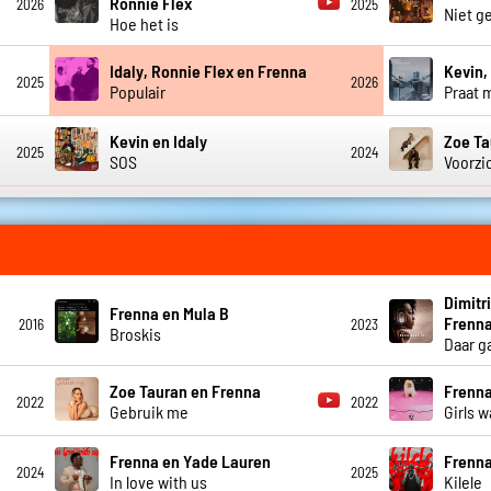
Ronnie Flex
2026
2025
Niet g
Hoe het is
Idaly, Ronnie Flex en Frenna
Kevin,
2025
2026
Populair
Praat 
Kevin en Idaly
Zoe Ta
2025
2024
SOS
Voorzi
Dimitr
Frenna en Mula B
Frenn
2016
2023
Broskis
Daar g
Zoe Tauran en Frenna
Frenn
2022
2022
Gebruik me
Girls 
Frenna en Yade Lauren
Frenn
2024
2025
In love with us
Kilele