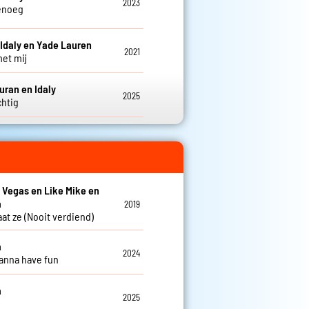
2023
enoeg
 Idaly en Yade Lauren
2021
met mij
uran en Idaly
2025
chtig
i Vegas en Like Mike en
a
2019
aat ze (Nooit verdiend)
a
2024
wanna have fun
a
2025