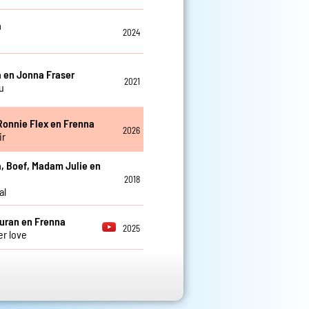
a
2024
 en Jonna Fraser
2021
u
 Ronnie Flex en Frenna
2026
ir
, Boef, Madam Julie en
2018
al
uran en Frenna
2025
r love