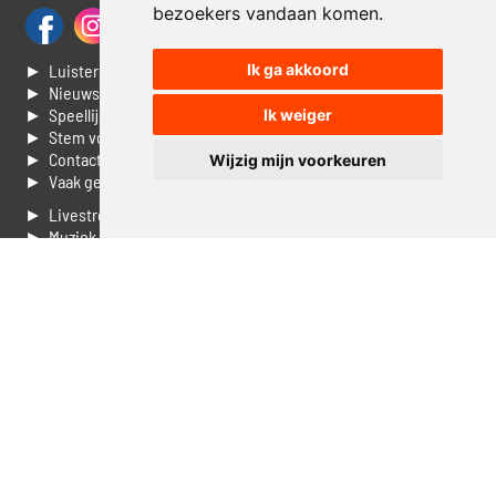
bezoekers vandaan komen.
► Luisteren naar Jouwradio
Ik ga akkoord
► Nieuws
► Speellijst
Ik weiger
► Stem voor de Dag top 3
► Contacteer ons
Wijzig mijn voorkeuren
► Vaak gestelde vragen
► Livestream informatie
► Muziek opzoeken
► Vlaamse 100 Aller tijden
► De 50 beste van...
► Adverteren op Jouwradio
► Cookie voorkeuren wijzigen
► Privacyinformatie
Luister nu naar Jouwradio! De beste Nederlandstalige muziek
uit de lage landen hoor je hier al 20 jaar. In digitale kwaliteit op je
laptop, tablet of smartphone.