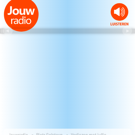
Jouwradio
Pjotr Golsteyn
Verliezen met jullie