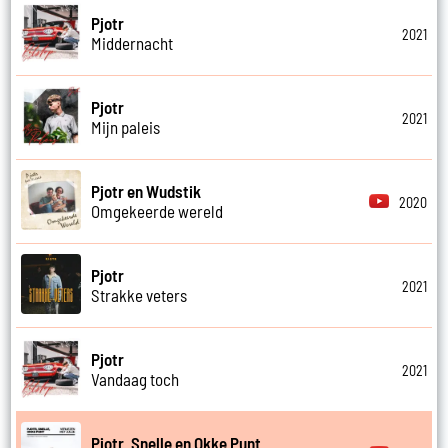
Pjotr
2021
Middernacht
Pjotr
2021
Mijn paleis
Pjotr en Wudstik
2020
Omgekeerde wereld
Pjotr
2021
Strakke veters
Pjotr
2021
Vandaag toch
Pjotr, Snelle en Okke Punt