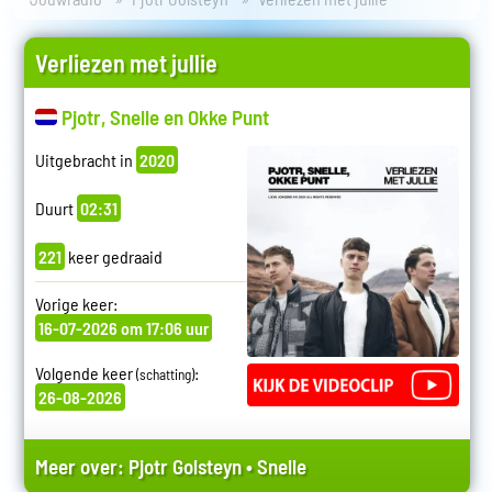
Verliezen met jullie
Pjotr, Snelle en Okke Punt
Uitgebracht in
2020
Duurt
02:31
221
keer gedraaid
Vorige keer:
16-07-2026 om 17:06 uur
Volgende keer
:
(schatting)
26-08-2026
Meer over:
Pjotr Golsteyn
•
Snelle