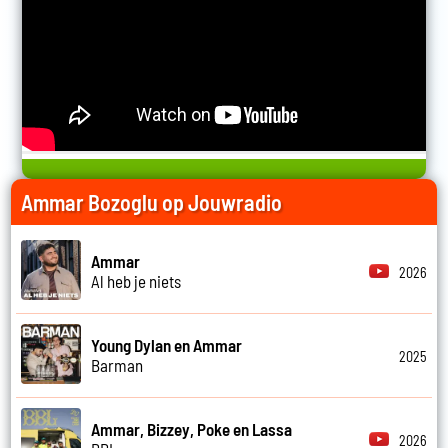
Ammar Bozoglu op Jouwradio
Ammar
2026
Al heb je niets
Young Dylan en Ammar
2025
Barman
Ammar, Bizzey, Poke en Lassa
2026