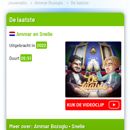
Jouwradio
Ammar Bozoglu
De laatste
De laatste
Ammar en Snelle
Uitgebracht in
2022
Duurt
02:51
Meer over:
Ammar Bozoglu
•
Snelle