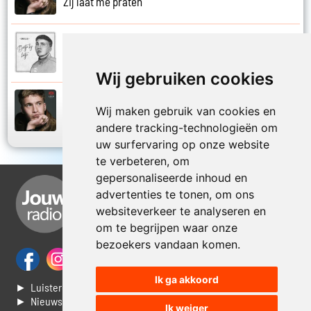
Zij laat me praten
Snelle
2019
Zo niet mij
Wij gebruiken cookies
Snelle
Wij maken gebruik van cookies en
2021
Zonder jas naar buiten
andere tracking-technologieën om
uw surfervaring op onze website
te verbeteren, om
gepersonaliseerde inhoud en
advertenties te tonen, om ons
websiteverkeer te analyseren en
om te begrijpen waar onze
bezoekers vandaan komen.
Ik ga akkoord
► Luisteren naar Jouwradio
► Nieuws
Ik weiger