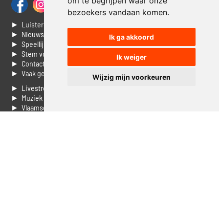
om te begrijpen waar onze
bezoekers vandaan komen.
► Luisteren naar Jouwradio
► Nieuws
Ik ga akkoord
► Speellijst
► Stem voor de Dag top 3
Ik weiger
► Contacteer ons
► Vaak gestelde vragen
Wijzig mijn voorkeuren
► Livestream informatie
► Muziek opzoeken
► Vlaamse 100 Aller tijden
► De 50 beste van...
► Adverteren op Jouwradio
► Cookie voorkeuren wijzigen
► Privacyinformatie
Luister nu naar Jouwradio! De beste Nederlandstalige muziek
uit de lage landen hoor je hier al 20 jaar. In digitale kwaliteit op je
laptop, tablet of smartphone.
© Jouwradio 2006 - 2026 - alle rechten voorbehouden.