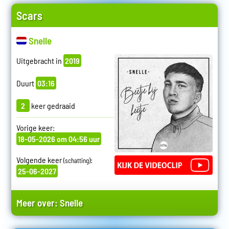
Scars
Snelle
Uitgebracht in
2019
Duurt
03:16
2
keer gedraaid
Vorige keer:
18-05-2026 om 04:56 uur
Volgende keer
:
(schatting)
25-06-2027
Meer over:
Snelle