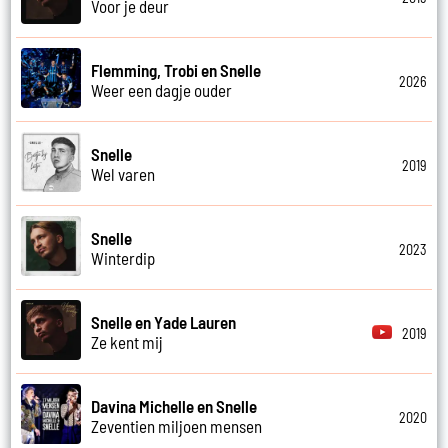
Voor je deur
Flemming, Trobi en Snelle
2026
Weer een dagje ouder
Snelle
2019
Wel varen
Snelle
2023
Winterdip
Snelle en Yade Lauren
2019
Ze kent mij
Davina Michelle en Snelle
2020
Zeventien miljoen mensen