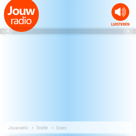
Jouwradio
Snelle
Scars