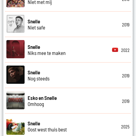
Niet met mij
Snelle
2019
Niet safe
Snelle
2022
Niks mee te maken
Snelle
2019
Nog steeds
Esko en Snelle
2019
Omhoog
Snelle
2025
Oost west thuis best