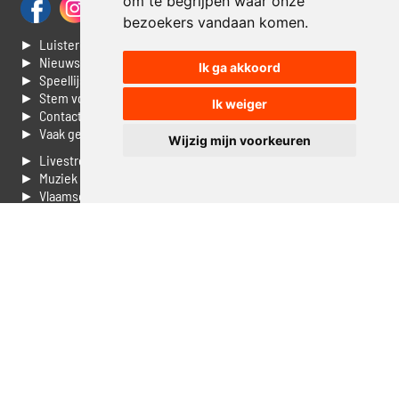
om te begrijpen waar onze
bezoekers vandaan komen.
► Luisteren naar Jouwradio
► Nieuws
Ik ga akkoord
► Speellijst
► Stem voor de Dag top 3
Ik weiger
► Contacteer ons
► Vaak gestelde vragen
Wijzig mijn voorkeuren
► Livestream informatie
► Muziek opzoeken
► Vlaamse 100 Aller tijden
► De 50 beste van...
► Adverteren op Jouwradio
► Cookie voorkeuren wijzigen
► Privacyinformatie
Luister nu naar Jouwradio! De beste Nederlandstalige muziek
uit de lage landen hoor je hier al 20 jaar. In digitale kwaliteit op je
laptop, tablet of smartphone.
© Jouwradio 2006 - 2026 - alle rechten voorbehouden.