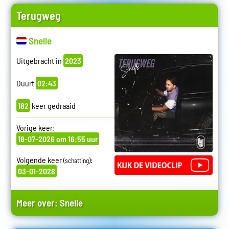
Terugweg
Snelle
Uitgebracht in
2023
Duurt
02:43
182
keer gedraaid
Vorige keer:
18-07-2026 om 16:55 uur
Volgende keer
:
(schatting)
03-01-2028
Meer over:
Snelle