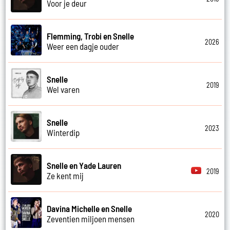
Voor je deur
Flemming, Trobi en Snelle
2026
Weer een dagje ouder
Snelle
2019
Wel varen
Snelle
2023
Winterdip
Snelle en Yade Lauren
2019
Ze kent mij
Davina Michelle en Snelle
2020
Zeventien miljoen mensen