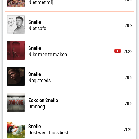
Niet met mij
Snelle
2019
Niet safe
Snelle
2022
Niks mee te maken
Snelle
2019
Nog steeds
Esko en Snelle
2019
Omhoog
Snelle
2025
Oost west thuis best