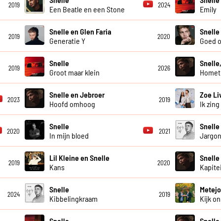
2019
2024
Een Beatle en een Stone
Emily
Snelle en Glen Faria
Snelle
2019
2020
Generatie Y
Goed 
Snelle
Snelle
2019
2026
Groot maar klein
Homet
Snelle en Jebroer
Zoe Li
2023
2019
Hoofd omhoog
Ik zing
Snelle
Snelle
2020
2021
In mijn bloed
Jargo
Lil Kleine en Snelle
Snelle
2019
2020
Kans
Kapite
Snelle
Metejo
2024
2019
Kibbelingkraam
Kijk o
Snelle
Snell