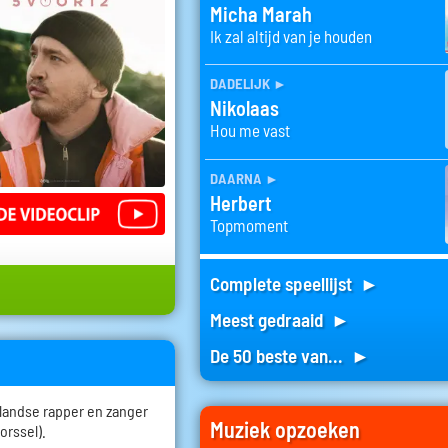
Micha Marah
Ik zal altijd van je houden
dadelijk
►
Nikolaas
Hou me vast
daarna
►
Herbert
Topmoment
Complete speellijst ►
Meest gedraaid ►
De 50 beste van... ►
landse rapper en zanger
Muziek opzoeken
orssel).