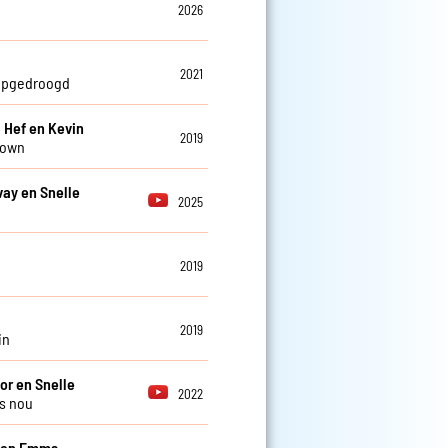
2026
2021
opgedroogd
, Hef en Kevin
2019
own
vay en Snelle
2025
2019
n
2019
in
or en Snelle
2022
ns nou
e en Emms