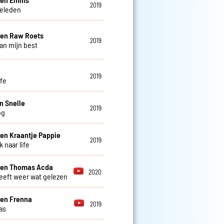
2019
eleden
 en Raw Roets
2019
an mijn best
2019
afe
n Snelle
2019
og
 en Kraantje Pappie
2019
 naar life
 en Thomas Acda
2020
eeft weer wat gelezen
 en Frenna
2019
as