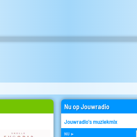
Nu op Jouwradio
Jouwradio's muziekmix
nu
►