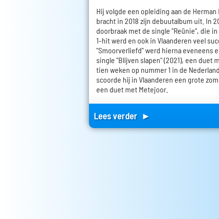
Hij volgde een opleiding aan de Herma
bracht in 2018 zijn debuutalbum uit. In 2
doorbraak met de single "Reünie", die 
1-hit werd en ook in Vlaanderen veel su
"Smoorverliefd" werd hierna eveneens ee
single "Blijven slapen" (2021), een duet 
tien weken op nummer 1 in de Nederland
scoorde hij in Vlaanderen een grote zome
een duet met Metejoor.
Lees verder ►