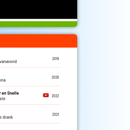
2019
 vanavond
2026
ona
 en Snelle
2022
tste
2021
e drank