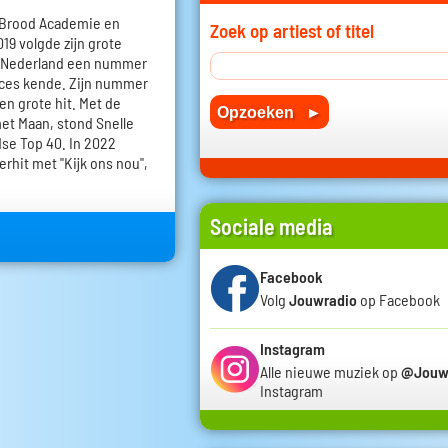
n Brood Academie en
Zoek op artiest of titel
019 volgde zijn grote
in Nederland een nummer
cces kende. Zijn nummer
n grote hit. Met de
met Maan, stond Snelle
se Top 40. In 2022
rhit met "Kijk ons nou",
Sociale media
Facebook
Volg
Jouwradio
op Facebook
Instagram
Alle nieuwe muziek op
@Jouw
Instagram