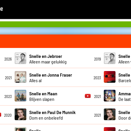
Snelle en Jebroer
Snelle
2026
2019
Alleen maar gelukkig
Alleen
Snelle en Jonna Fraser
Snelle
2021
2023
Alles al
Barcel
Snelle en Maan
Ammar
2023
2021
Blijven slapen
De laa
Snelle en Paul De Munnik
Snelle
2020
2021
Dom en onbeleefd
Door d
Snelle
Snelle