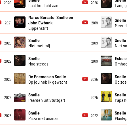
2020
2026
Laat het licht aan
Lang g
Marco Borsato, Snelle en
Snelle
John Ewbank
2021
2019
Meer d
Lippenstift
Snelle
Snelle
2025
2019
Niet met mij
Niet s
Snelle
Esko e
2022
2019
Nog steeds
Omho
De Poemas en Snelle
Snelle
2025
2025
Op jou heb ik gewacht
Op zoek
Snelle
Snelle
2026
2025
Paarden uit Stuttgart
Papa h
Snelle
Snelle
2026
2022
Pizza met ananas
Plankg