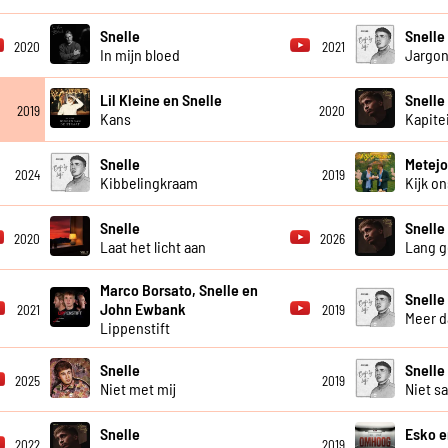
Snelle
Snelle
2020
2021
In mijn bloed
Jargo
Lil Kleine en Snelle
Snelle
2019
2020
Kans
Kapite
Snelle
Metejo
2024
2019
Kibbelingkraam
Kijk o
Snelle
Snell
2020
2026
Laat het licht aan
Lang g
Marco Borsato, Snelle en
Snelle
John Ewbank
2021
2019
Meer d
Lippenstift
Snelle
Snelle
2025
2019
Niet met mij
Niet s
Snelle
Esko e
2022
2019