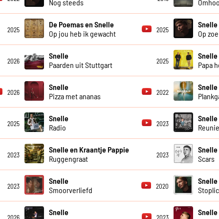
Nog steeds
Omho
De Poemas en Snelle
Snelle
2025
2025
Op jou heb ik gewacht
Op zoek
Snelle
Snelle
2026
2025
Paarden uit Stuttgart
Papa h
Snelle
Snelle
2026
2022
Pizza met ananas
Plankg
Snelle
Snelle
2025
2023
Radio
Reuni
Snelle en Kraantje Pappie
Snelle
2023
2023
Ruggengraat
Scars
Snelle
Snelle
2023
2020
Smoorverliefd
Stopli
Snelle
Snelle
2026
2023