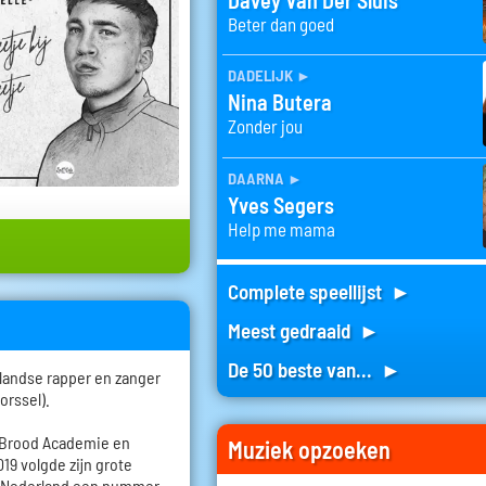
Beter dan goed
dadelijk
►
Nina Butera
Zonder jou
daarna
►
Yves Segers
Help me mama
Complete speellijst ►
Meest gedraaid ►
De 50 beste van... ►
landse rapper en zanger
orssel).
n Brood Academie en
Muziek opzoeken
019 volgde zijn grote
in Nederland een nummer