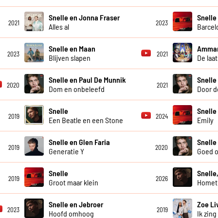
Snelle en Jonna Fraser
Snelle
2021
2023
Alles al
Barcel
Snelle en Maan
Ammar
2023
2021
Blijven slapen
De laa
Snelle en Paul De Munnik
Snelle
2020
2021
Dom en onbeleefd
Door d
Snelle
Snelle
2019
2024
Een Beatle en een Stone
Emily
Snelle en Glen Faria
Snelle
2019
2020
Generatie Y
Goed 
Snelle
Snelle
2019
2026
Groot maar klein
Homet
Snelle en Jebroer
Zoe Li
2023
2019
Hoofd omhoog
Ik zing