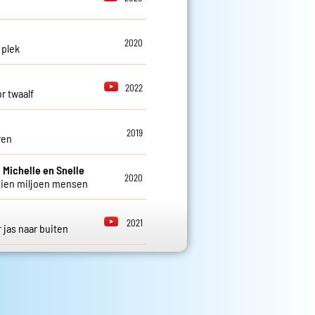
2020
 plek
2022
or twaalf
2019
ren
 Michelle en Snelle
2020
ien miljoen mensen
2021
 jas naar buiten