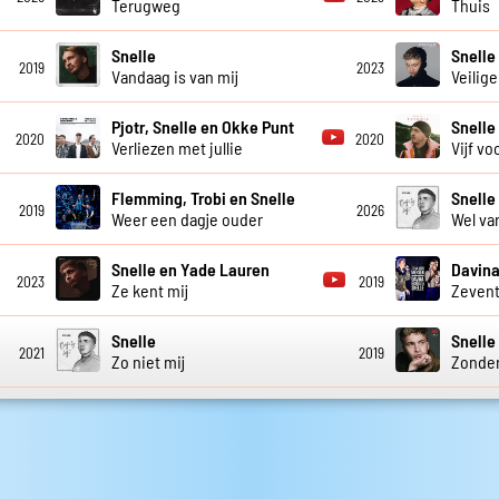
Terugweg
Thuis
Snelle
Snelle
2019
2023
Vandaag is van mij
Veilige
Pjotr, Snelle en Okke Punt
Snelle
2020
2020
Verliezen met jullie
Vijf vo
Flemming, Trobi en Snelle
Snelle
2019
2026
Weer een dagje ouder
Wel va
Snelle en Yade Lauren
Davina
2023
2019
Ze kent mij
Zevent
Snelle
Snelle
2021
2019
Zo niet mij
Zonder