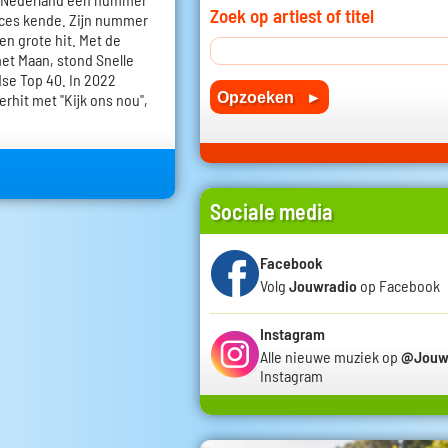
Zoek op artiest of titel
cces kende. Zijn nummer
n grote hit. Met de
met Maan, stond Snelle
se Top 40. In 2022
rhit met "Kijk ons nou",
Sociale media
Facebook
Volg
Jouwradio
op Facebook
Instagram
Alle nieuwe muziek op
@Jouw
Instagram