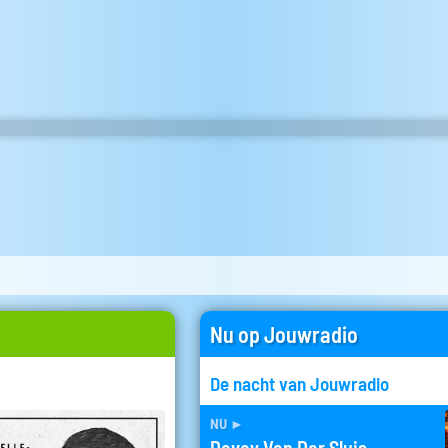
j
Nu op Jouwradio
De nacht van Jouwradio
nu
►
Davey Van Der Sluis