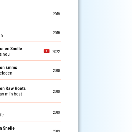
2019
n
2019
in
or en Snelle
2022
ns nou
e en Emms
2019
eleden
 en Raw Roets
2019
an mijn best
2019
afe
n Snelle
2019