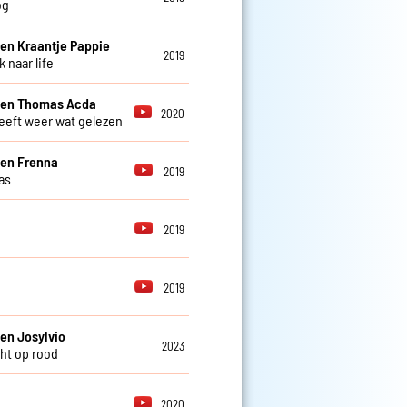
og
 en Kraantje Pappie
2019
 naar life
 en Thomas Acda
2020
eeft weer wat gelezen
 en Frenna
2019
as
2019
e
2019
 en Josylvio
2023
cht op rood
2020