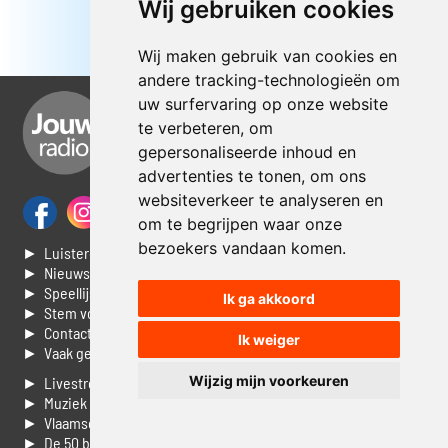
Wij gebruiken cookies
Wij maken gebruik van cookies en
andere tracking-technologieën om
uw surfervaring op onze website
te verbeteren, om
gepersonaliseerde inhoud en
advertenties te tonen, om ons
websiteverkeer te analyseren en
om te begrijpen waar onze
bezoekers vandaan komen.
► Luisteren naar Jouwradio
► Nieuws
► Speellijst
Ik ga akkoord
► Stem voor de Dag top 3
► Contacteer ons
Ik weiger
► Vaak gestelde vragen
Wijzig mijn voorkeuren
► Livestream informatie
► Muziek opzoeken
► Vlaamse 100 Aller tijden
► De 50 beste van...