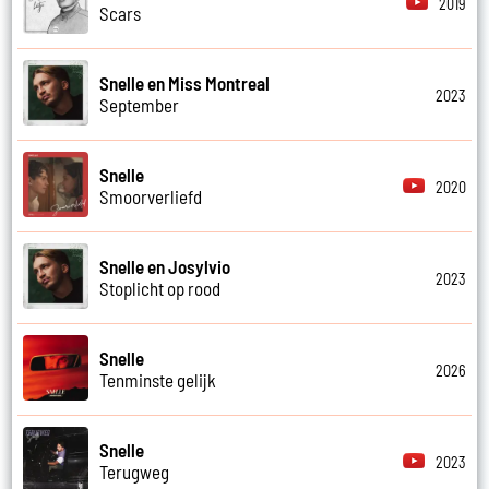
2019
Scars
Snelle en Miss Montreal
2023
September
Snelle
2020
Smoorverliefd
Snelle en Josylvio
2023
Stoplicht op rood
Snelle
2026
Tenminste gelijk
Snelle
2023
Terugweg