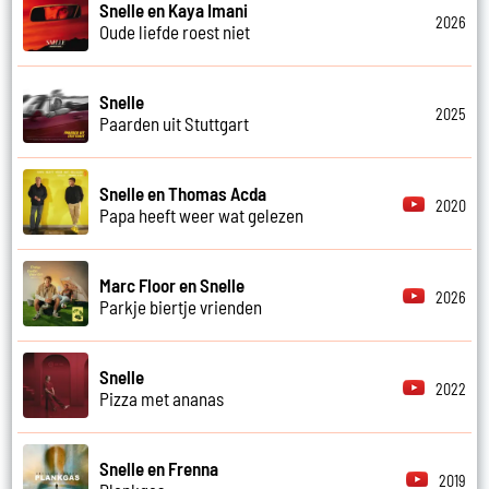
Snelle en Kaya Imani
2026
Oude liefde roest niet
Snelle
2025
Paarden uit Stuttgart
Snelle en Thomas Acda
2020
Papa heeft weer wat gelezen
Marc Floor en Snelle
2026
Parkje biertje vrienden
Snelle
2022
Pizza met ananas
Snelle en Frenna
2019