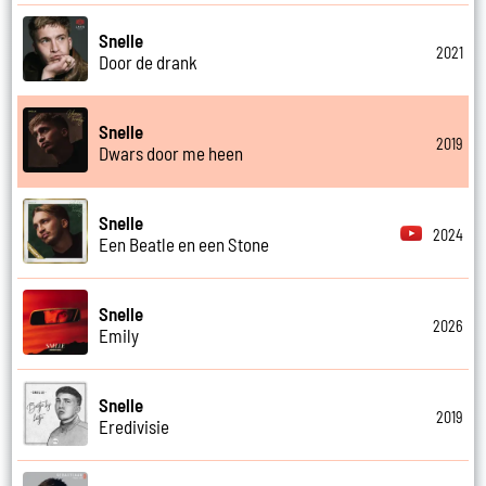
Snelle
2021
Door de drank
Snelle
2019
Dwars door me heen
Snelle
2024
Een Beatle en een Stone
Snelle
2026
Emily
Snelle
2019
Eredivisie