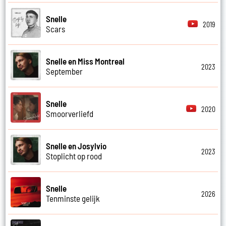
Snelle
2019
Scars
Snelle en Miss Montreal
2023
September
Snelle
2020
Smoorverliefd
Snelle en Josylvio
2023
Stoplicht op rood
Snelle
2026
Tenminste gelijk