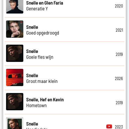
Snelle en Glen Faria
2020
Generatie Y
Snelle
2021
Goed opgedroogd
Snelle
2019
Goeie fles wijn
Snelle
2026
Groot maar klein
Snelle, Hef en Kevin
2019
Hometown
Snelle
2023