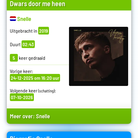
Dwars door me heen
Snelle
Uitgebracht in
2019
Duurt
02:43
5
keer gedraaid
Vorige keer:
24-12-2025 om 16:20 uur
Volgende keer
:
(schatting)
07-10-2026
Meer over:
Snelle