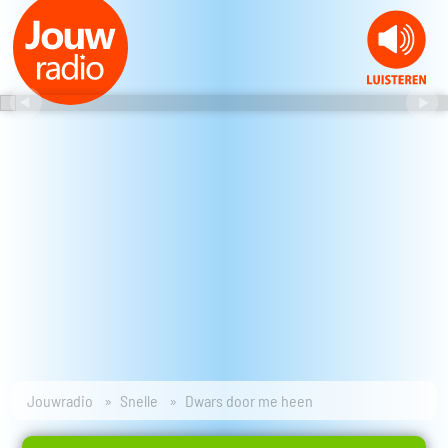
Jouwradio
Snelle
Dwars door me heen