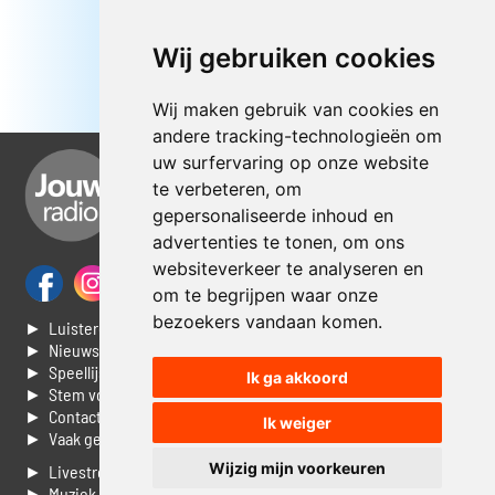
Wij gebruiken cookies
Wij maken gebruik van cookies en
andere tracking-technologieën om
uw surfervaring op onze website
te verbeteren, om
gepersonaliseerde inhoud en
advertenties te tonen, om ons
websiteverkeer te analyseren en
om te begrijpen waar onze
bezoekers vandaan komen.
► Luisteren naar Jouwradio
► Nieuws
► Speellijst
Ik ga akkoord
► Stem voor de Dag top 3
► Contacteer ons
Ik weiger
► Vaak gestelde vragen
Wijzig mijn voorkeuren
► Livestream informatie
► Muziek opzoeken