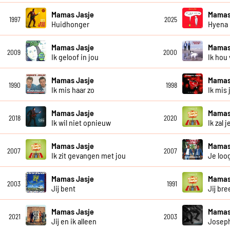
Mamas Jasje
Mamas
1997
2025
Huidhonger
Hyena
Mamas Jasje
Mamas
2009
2000
Ik geloof in jou
Ik hou
Mamas Jasje
Mamas
1990
1998
Ik mis haar zo
Ik mis 
Mamas Jasje
Mamas
2018
2020
Ik wil niet opnieuw
Ik zal 
Mamas Jasje
Mamas
2007
2007
Ik zit gevangen met jou
Je loo
Mamas Jasje
Mamas
2003
1991
Jij bent
Jij bre
Mamas Jasje
Mamas
2021
2003
Jij en ik alleen
Josep