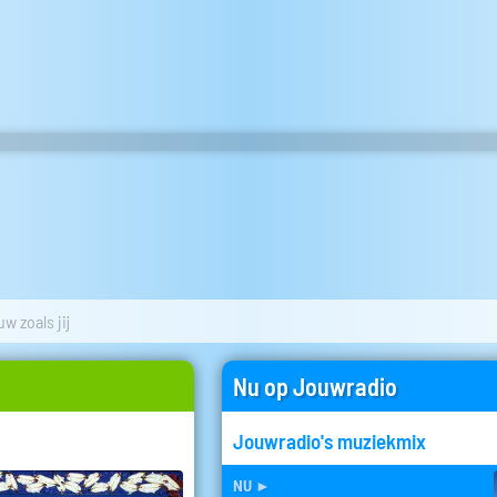
w zoals jij
Nu op Jouwradio
Jouwradio's muziekmix
nu
►