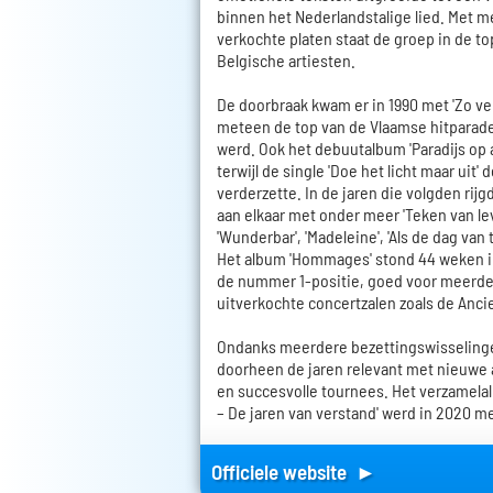
binnen het Nederlandstalige lied. Met m
verkochte platen staat de groep in de t
Belgische artiesten.
De doorbraak kwam er in 1990 met 'Zo v
meteen de top van de Vlaamse hitparade
werd. Ook het debuutalbum 'Paradijs op a
terwijl de single 'Doe het licht maar uit'
verderzette. In de jaren die volgden rij
aan elkaar met onder meer 'Teken van lev
'Wunderbar', 'Madeleine', 'Als de dag van 
Het album 'Hommages' stond 44 weken in 
de nummer 1-positie, goed voor meerd
uitverkochte concertzalen zoals de Anci
Ondanks meerdere bezettingswisselinge
doorheen de jaren relevant met nieuwe 
en succesvolle tournees. Het verzamelal
– De jaren van verstand' werd in 2020 
Officiele website ►