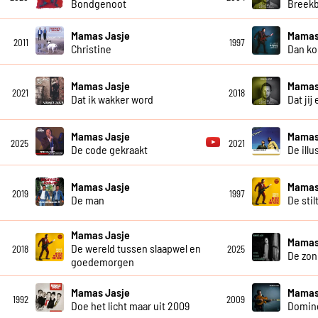
Bondgenoot
Breekb
Mamas Jasje
Mamas
2011
1997
Christine
Dan ko
Mamas Jasje
Mamas
2021
2018
Dat ik wakker word
Dat jij
Mamas Jasje
Mamas
2025
2021
De code gekraakt
De illu
Mamas Jasje
Mamas
2019
1997
De man
De stil
Mamas Jasje
Mamas
De wereld tussen slaapwel en
2018
2025
De zon
goedemorgen
Mamas Jasje
Mamas
1992
2009
Doe het licht maar uit 2009
Domin