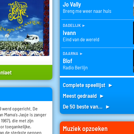
Jo Vally
Breng me weer naar huis
dadelijk
►
Ivann
Eind van de wereld
daarna
►
Blof
Radio Berlijn
anlaet
Complete speellijst ►
Meest gedraaid ►
De 50 beste van... ►
9 werd opgericht. De
an Mama's Jasje is zanger
 1967), die met zijn
or toegankelijke,
Muziek opzoeken
van de sterkste pennen