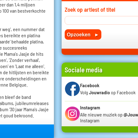
eer dan 1,4 miljoen
Zoek op artiest of titel
op 100 van bestverkochte
er weg', een nummer dat
s bereikte en platina
arde' behaalde platina,
 de succesreeks
gde Mama's Jasje de hits
en', 'Zonder verhaal',
toen' en 'Laat me alleen'.
Sociale media
de hitlijsten en bereikte
ere onderscheidingen en
enne Belgique.
Facebook
Volg
Jouwradio
op Facebook
n bleef de band
albums, jubileumreleases
Instagram
bum '30 jaar Mama's Jasje
Alle nieuwe muziek op
@Jouw
met goud bekroond.
Instagram