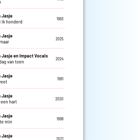
u
 Jasje
1993
d ik honderd
 Jasje
2025
 maar
Jasje en Impact Vocals
2024
 dag van toen
 Jasje
1991
weet
 Jasje
2020
 een hart
 Jasje
1998
 te min
 Jasje
2021