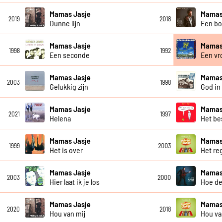
Mamas Jasje
Mamas
2019
2018
Dunne lijn
Een bo
Mamas Jasje
Mamas
1998
1992
Een seconde
Een vro
Mamas Jasje
Mamas
2003
1998
Gelukkig zijn
God in 
Mamas Jasje
Mamas
2021
1997
Helena
Het be
Mamas Jasje
Mamas
1999
2003
Het is over
Het re
Mamas Jasje
Mamas
2003
2000
Hier laat ik je los
Hoe de
Mamas Jasje
Mamas
2020
2018
Hou van mij
Hou va