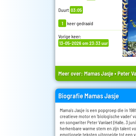
Duurt
03:05
1
keer gedraaid
Vorige keer:
13-05-2026 om 23:33 uur
Meer over:
Mamas Jasje
•
Peter V
Biografie Mamas Jasje
Mama's Jasje is een popgroep die in 198
creatieve motor en 'biologische vader' v
en songwriter Peter Vanlaet (Halle, 3 juni
herkenbare warme stem en zijn talent vo
emotionele teksten uitgroeide tot een 