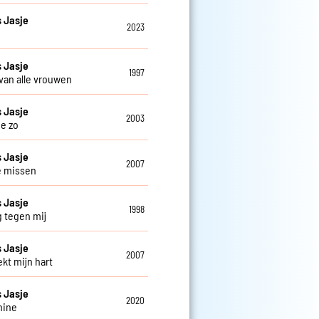
 Jasje
2023
 Jasje
1997
 van alle vrouwen
 Jasje
2003
je zo
 Jasje
2007
je missen
 Jasje
1998
g tegen mij
 Jasje
2007
ekt mijn hart
 Jasje
2020
hine