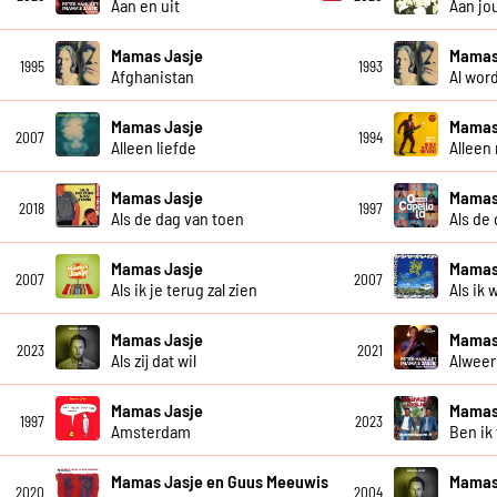
Aan en uit
Aan jo
Mamas Jasje
Mamas
1995
1993
Afghanistan
Al wor
Mamas Jasje
Mamas
2007
1994
Alleen liefde
Alleen
Mamas Jasje
Mamas 
2018
1997
Als de dag van toen
Als de
Mamas Jasje
Mamas
2007
2007
Als ik je terug zal zien
Als ik 
Mamas Jasje
Mamas
2023
2021
Als zij dat wil
Alweer
Mamas Jasje
Mamas
1997
2023
Amsterdam
Ben ik
Mamas Jasje en Guus Meeuwis
Mamas
2020
2004