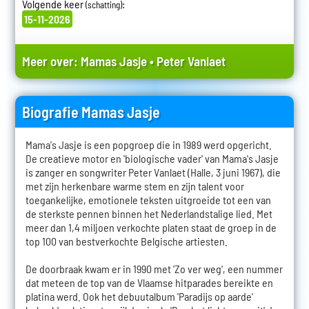
Volgende keer
:
(schatting)
15-11-2026
Meer over:
Mamas Jasje
•
Peter Vanlaet
Biografie Mamas Jasje
Mama's Jasje is een popgroep die in 1989 werd opgericht.
De creatieve motor en 'biologische vader' van Mama's Jasje
is zanger en songwriter Peter Vanlaet (Halle, 3 juni 1967), die
met zijn herkenbare warme stem en zijn talent voor
toegankelijke, emotionele teksten uitgroeide tot een van
de sterkste pennen binnen het Nederlandstalige lied. Met
meer dan 1,4 miljoen verkochte platen staat de groep in de
top 100 van bestverkochte Belgische artiesten.
De doorbraak kwam er in 1990 met 'Zo ver weg', een nummer
dat meteen de top van de Vlaamse hitparades bereikte en
platina werd. Ook het debuutalbum 'Paradijs op aarde'