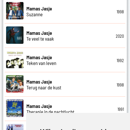
Mamas Jasje
1998
Suzanne
Mamas Jasje
2020
Te veel te vaak
Mamas Jasje
1992
Teken van leven
Mamas Jasje
1998
Terug naar de kust
Mamas Jasje
1991
Therapie in de nachtlucht