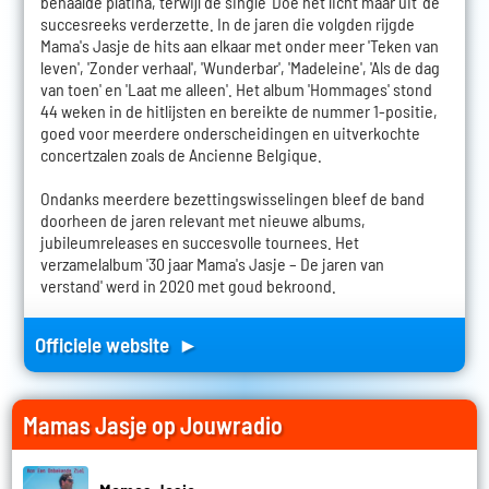
behaalde platina, terwijl de single 'Doe het licht maar uit' de
succesreeks verderzette. In de jaren die volgden rijgde
Mama's Jasje de hits aan elkaar met onder meer 'Teken van
leven', 'Zonder verhaal', 'Wunderbar', 'Madeleine', 'Als de dag
van toen' en 'Laat me alleen'. Het album 'Hommages' stond
44 weken in de hitlijsten en bereikte de nummer 1-positie,
goed voor meerdere onderscheidingen en uitverkochte
concertzalen zoals de Ancienne Belgique.
Ondanks meerdere bezettingswisselingen bleef de band
doorheen de jaren relevant met nieuwe albums,
jubileumreleases en succesvolle tournees. Het
verzamelalbum '30 jaar Mama's Jasje – De jaren van
verstand' werd in 2020 met goud bekroond.
Officiele website ►
Mamas Jasje op Jouwradio