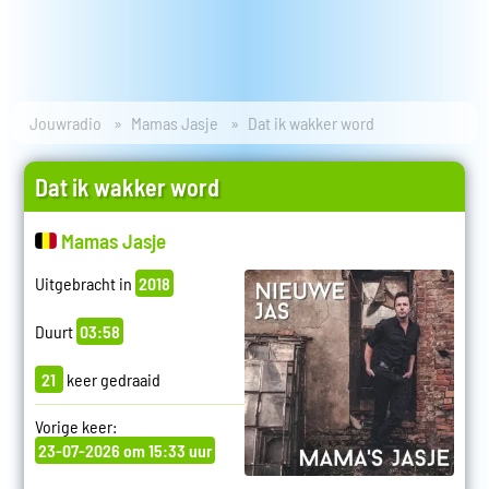
Jouwradio
Mamas Jasje
Dat ik wakker word
Dat ik wakker word
Mamas Jasje
Uitgebracht in
2018
Duurt
03:58
21
keer gedraaid
Vorige keer:
23-07-2026 om 15:33 uur