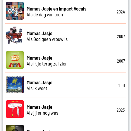
Mamas Jasje en Impact Vocals
2024
Als de dag van toen
Mamas Jasje
2007
Als God geen vrouw is
Mamas Jasje
2007
Als ik je terug zal zien
Mamas Jasje
1991
Als ik weet
Mamas Jasje
2023
Als jij er nog was