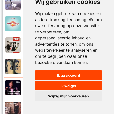
Mamas Jasje
Wij gebruiken cookies
1997
Thuis ben
Wij maken gebruik van cookies en
andere tracking-technologieën om
Mamas Jasje
2006
uw surfervaring op onze website
Toeval
te verbeteren, om
gepersonaliseerde inhoud en
Mamas Jasje
advertenties te tonen, om ons
2009
Tot aan de maan en terug
websiteverkeer te analyseren en
om te begrijpen waar onze
bezoekers vandaan komen.
Mamas Jasje
1993
Troebele tijden
Ik ga akkoord
Mamas Jasje
Ik weiger
2020
Utopia
Wijzig mijn voorkeuren
Mamas Jasje
2017
Valt het op