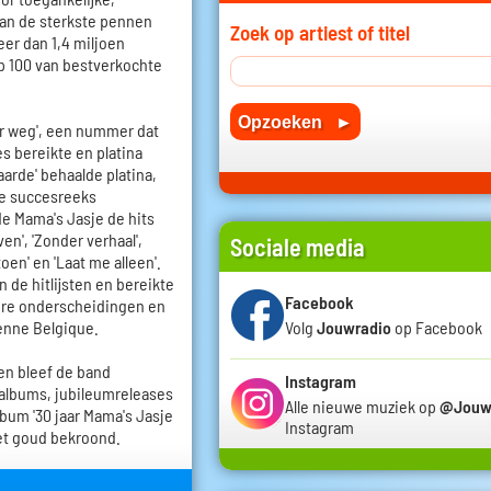
van de sterkste pennen
Zoek op artiest of titel
eer dan 1,4 miljoen
op 100 van bestverkochte
er weg', een nummer dat
s bereikte en platina
arde' behaalde platina,
 de succesreeks
gde Mama's Jasje de hits
en', 'Zonder verhaal',
Sociale media
toen' en 'Laat me alleen'.
de hitlijsten en bereikte
Facebook
ere onderscheidingen en
enne Belgique.
Volg
Jouwradio
op Facebook
n bleef de band
Instagram
albums, jubileumreleases
Alle nieuwe muziek op
@Jouw
bum '30 jaar Mama's Jasje
Instagram
met goud bekroond.