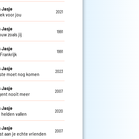
 Jasje
2021
ek voor jou
 Jasje
1991
uw zoals jij
 Jasje
1991
Frankrijk
 Jasje
2023
ste moet nog komen
 Jasje
2007
gent nooit meer
 Jasje
2020
 helden vallen
 Jasje
2007
st aan je echte vrienden