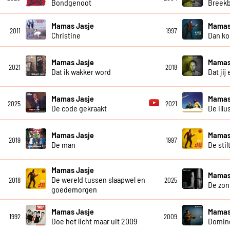
Bondgenoot
Breekb
Mamas Jasje
Mamas
2011
1997
Christine
Dan ko
Mamas Jasje
Mamas
2021
2018
Dat ik wakker word
Dat jij
Mamas Jasje
Mamas
2025
2021
De code gekraakt
De illu
Mamas Jasje
Mamas
2019
1997
De man
De stil
Mamas Jasje
Mamas
De wereld tussen slaapwel en
2018
2025
De zon
goedemorgen
Mamas Jasje
Mamas
1992
2009
Doe het licht maar uit 2009
Domin