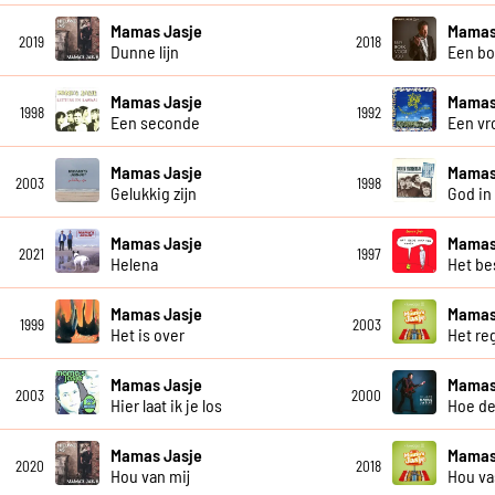
Mamas Jasje
Mamas
2019
2018
Dunne lijn
Een bo
Mamas Jasje
Mamas
1998
1992
Een seconde
Een vro
Mamas Jasje
Mamas
2003
1998
Gelukkig zijn
God in 
Mamas Jasje
Mamas
2021
1997
Helena
Het be
Mamas Jasje
Mamas
1999
2003
Het is over
Het re
Mamas Jasje
Mamas
2003
2000
Hier laat ik je los
Hoe de
Mamas Jasje
Mamas
2020
2018
Hou van mij
Hou va