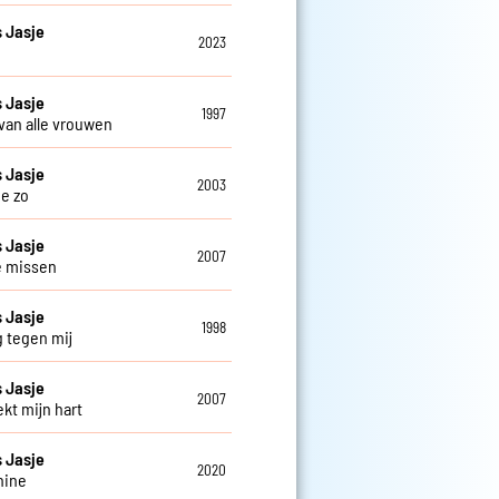
 Jasje
2023
 Jasje
1997
 van alle vrouwen
 Jasje
2003
je zo
 Jasje
2007
je missen
 Jasje
1998
g tegen mij
 Jasje
2007
ekt mijn hart
 Jasje
2020
hine