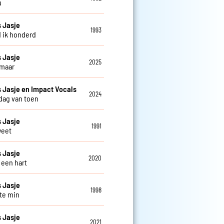
u
 Jasje
1993
d ik honderd
 Jasje
2025
 maar
Jasje en Impact Vocals
2024
 dag van toen
 Jasje
1991
weet
 Jasje
2020
 een hart
 Jasje
1998
 te min
 Jasje
2021