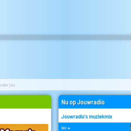
onder jou
Nu op Jouwradio
Jouwradio's muziekmix
nu
►