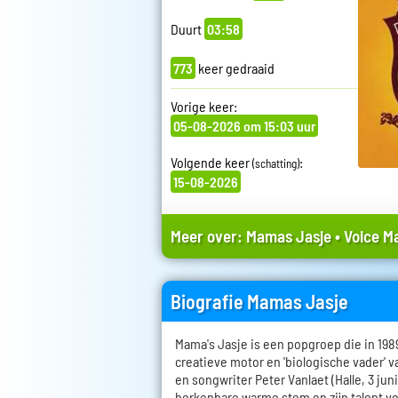
Duurt
03:58
773
keer gedraaid
Vorige keer:
05-08-2026 om 15:03 uur
Volgende keer
:
(schatting)
15-08-2026
Meer over:
Mamas Jasje
•
Voice M
Biografie Mamas Jasje
Mama's Jasje is een popgroep die in 198
creatieve motor en 'biologische vader' v
en songwriter Peter Vanlaet (Halle, 3 juni
herkenbare warme stem en zijn talent vo