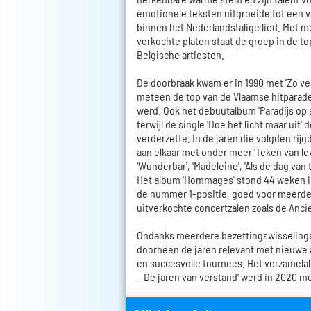
emotionele teksten uitgroeide tot een 
binnen het Nederlandstalige lied. Met m
verkochte platen staat de groep in de t
Belgische artiesten.
De doorbraak kwam er in 1990 met 'Zo v
meteen de top van de Vlaamse hitparade
werd. Ook het debuutalbum 'Paradijs op a
terwijl de single 'Doe het licht maar uit'
verderzette. In de jaren die volgden rij
aan elkaar met onder meer 'Teken van lev
'Wunderbar', 'Madeleine', 'Als de dag van 
Het album 'Hommages' stond 44 weken in 
de nummer 1-positie, goed voor meerd
uitverkochte concertzalen zoals de Anci
Ondanks meerdere bezettingswisselinge
doorheen de jaren relevant met nieuwe 
en succesvolle tournees. Het verzamelal
– De jaren van verstand' werd in 2020 