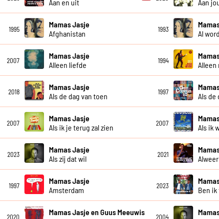
Aan en uit
Aan jo
Mamas Jasje
Mamas
1995
1993
Afghanistan
Al wor
Mamas Jasje
Mamas
2007
1994
Alleen liefde
Alleen
Mamas Jasje
Mamas 
2018
1997
Als de dag van toen
Als de
Mamas Jasje
Mamas
2007
2007
Als ik je terug zal zien
Als ik 
Mamas Jasje
Mamas
2023
2021
Als zij dat wil
Alweer
Mamas Jasje
Mamas
1997
2023
Amsterdam
Ben ik
Mamas Jasje en Guus Meeuwis
Mamas
2020
2004