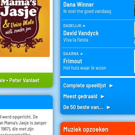
Dana Winner
Ik voel me goed vandaag
dadelijk
►
David Vandyck
Viva la fiesta
daarna
►
Frimout
Het huis waar ik woon
ale
•
Peter Vanlaet
Complete speellijst ►
Meest gedraaid ►
De 50 beste van... ►
9 werd opgericht. De
an Mama's Jasje is zanger
Muziek opzoeken
 1967), die met zijn
or toegankelijke,