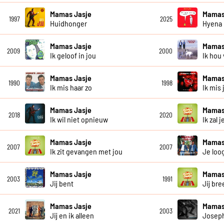
Mamas Jasje
Mamas
1997
2025
Huidhonger
Hyena
Mamas Jasje
Mamas
2009
2000
Ik geloof in jou
Ik hou
Mamas Jasje
Mamas
1990
1998
Ik mis haar zo
Ik mis 
Mamas Jasje
Mamas
2018
2020
Ik wil niet opnieuw
Ik zal 
Mamas Jasje
Mamas
2007
2007
Ik zit gevangen met jou
Je loo
Mamas Jasje
Mamas
2003
1991
Jij bent
Jij bre
Mamas Jasje
Mamas
2021
2003
Jij en ik alleen
Josep