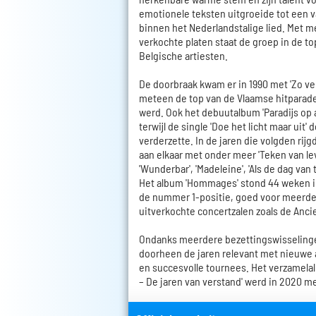
emotionele teksten uitgroeide tot een 
binnen het Nederlandstalige lied. Met m
verkochte platen staat de groep in de t
Belgische artiesten.
De doorbraak kwam er in 1990 met 'Zo v
meteen de top van de Vlaamse hitparade
werd. Ook het debuutalbum 'Paradijs op a
terwijl de single 'Doe het licht maar uit'
verderzette. In de jaren die volgden rij
aan elkaar met onder meer 'Teken van lev
'Wunderbar', 'Madeleine', 'Als de dag van 
Het album 'Hommages' stond 44 weken in 
de nummer 1-positie, goed voor meerd
uitverkochte concertzalen zoals de Anci
Ondanks meerdere bezettingswisselinge
doorheen de jaren relevant met nieuwe 
en succesvolle tournees. Het verzamelal
– De jaren van verstand' werd in 2020 