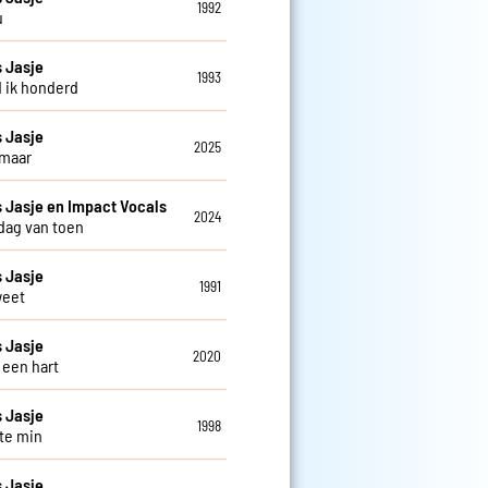
1992
u
 Jasje
1993
d ik honderd
 Jasje
2025
 maar
Jasje en Impact Vocals
2024
 dag van toen
 Jasje
1991
weet
 Jasje
2020
 een hart
 Jasje
1998
 te min
 Jasje