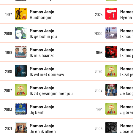
Mamas Jasje
Mamas
1997
2025
Huidhonger
Hyena
Mamas Jasje
Mamas
2009
2000
Ik geloof in jou
Ik hou
Mamas Jasje
Mamas
1990
1998
Ik mis haar zo
Ik mis 
Mamas Jasje
Mamas
2018
2020
Ik wil niet opnieuw
Ik zal 
Mamas Jasje
Mamas
2007
2007
Ik zit gevangen met jou
Je loo
Mamas Jasje
Mamas
2003
1991
Jij bent
Jij bre
Mamas Jasje
Mamas
2021
2003
Jij en ik alleen
Josep