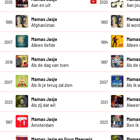
2025
2020
Aan en uit
Aan jo
Mamas Jasje
Mamas
1995
1993
Afghanistan
Al wor
Mamas Jasje
Mamas
2007
1994
Alleen liefde
Alleen
Mamas Jasje
Mamas 
2018
1997
Als de dag van toen
Als de
Mamas Jasje
Mamas
2007
2007
Als ik je terug zal zien
Als ik 
Mamas Jasje
Mamas
2023
2021
Als zij dat wil
Alweer
Mamas Jasje
Mamas
1997
2023
Amsterdam
Ben ik
Mamas Jasje en Guus Meeuwis
Mamas