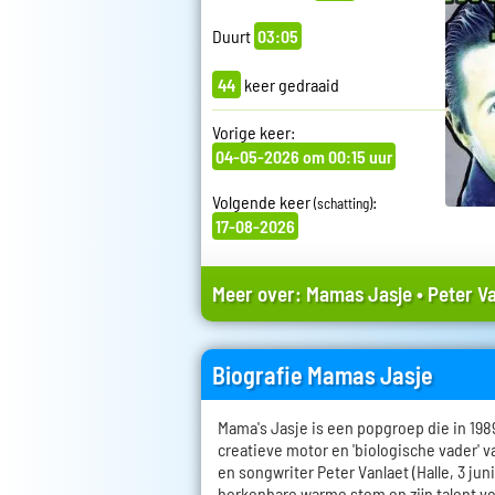
Duurt
03:05
44
keer gedraaid
Vorige keer:
04-05-2026 om 00:15 uur
Volgende keer
:
(schatting)
17-08-2026
Meer over:
Mamas Jasje
•
Peter V
Biografie Mamas Jasje
Mama's Jasje is een popgroep die in 198
creatieve motor en 'biologische vader' v
en songwriter Peter Vanlaet (Halle, 3 juni
herkenbare warme stem en zijn talent vo