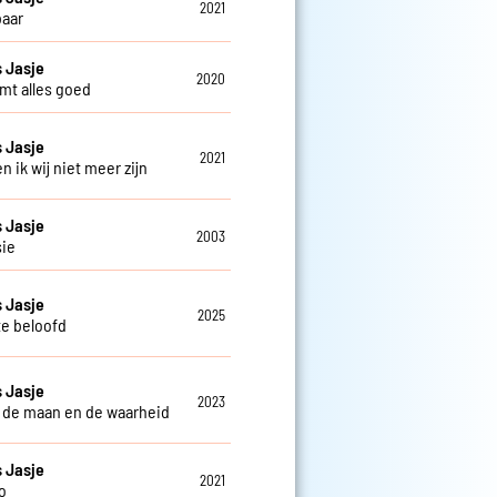
2021
aar
 Jasje
2020
mt alles goed
 Jasje
2021
 en ik wij niet meer zijn
 Jasje
2003
sie
 Jasje
2025
te beloofd
 Jasje
2023
 de maan en de waarheid
 Jasje
2021
o