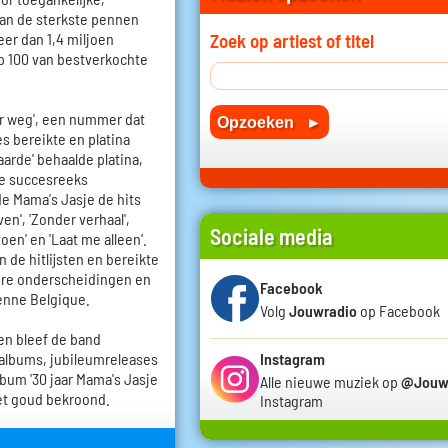
van de sterkste pennen
Zoek op artiest of titel
eer dan 1,4 miljoen
op 100 van bestverkochte
er weg', een nummer dat
s bereikte en platina
arde' behaalde platina,
 de succesreeks
gde Mama's Jasje de hits
en', 'Zonder verhaal',
Sociale media
toen' en 'Laat me alleen'.
de hitlijsten en bereikte
ere onderscheidingen en
Facebook
enne Belgique.
Volg
Jouwradio
op Facebook
n bleef de band
Instagram
albums, jubileumreleases
bum '30 jaar Mama's Jasje
Alle nieuwe muziek op
@Jouw
met goud bekroond.
Instagram