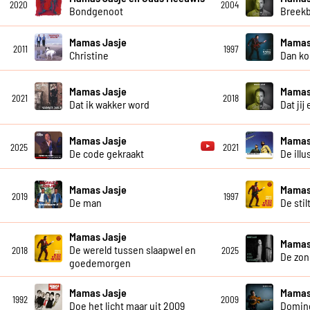
2020
2004
Bondgenoot
Breekb
Mamas Jasje
Mamas
2011
1997
Christine
Dan ko
Mamas Jasje
Mamas
2021
2018
Dat ik wakker word
Dat jij
Mamas Jasje
Mamas
2025
2021
De code gekraakt
De illu
Mamas Jasje
Mamas
2019
1997
De man
De stil
Mamas Jasje
Mamas
De wereld tussen slaapwel en
2018
2025
De zon
goedemorgen
Mamas Jasje
Mamas
1992
2009
Doe het licht maar uit 2009
Domin