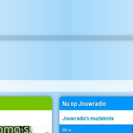
Nu op Jouwradio
Jouwradio's muziekmix
nu
►