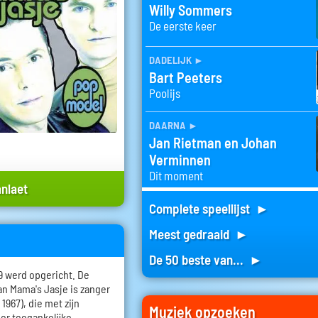
Willy Sommers
De eerste keer
dadelijk
►
Bart Peeters
Poolijs
daarna
►
Jan Rietman en Johan
Verminnen
Dit moment
anlaet
Complete speellijst ►
Meest gedraaid ►
De 50 beste van... ►
9 werd opgericht. De
an Mama's Jasje is zanger
 1967), die met zijn
Muziek opzoeken
or toegankelijke,