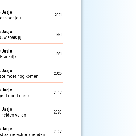
 Jasje
2021
ek voor jou
 Jasje
1991
uw zoals jij
 Jasje
1991
Frankrijk
 Jasje
2023
ste moet nog komen
 Jasje
2007
gent nooit meer
 Jasje
2020
 helden vallen
 Jasje
2007
st aan je echte vrienden