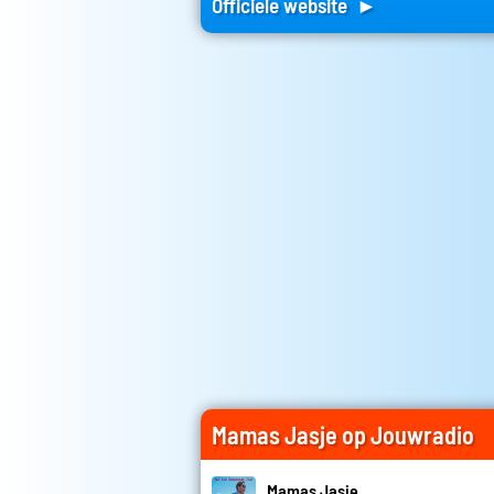
Officiele website ►
Mamas Jasje op Jouwradio
Mamas Jasje