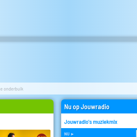
de onderbuik
Nu op Jouwradio
Jouwradio's muziekmix
nu
►