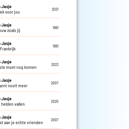
 Jasje
2021
ek voor jou
 Jasje
1991
uw zoals jij
 Jasje
1991
Frankrijk
 Jasje
2023
ste moet nog komen
 Jasje
2007
gent nooit meer
 Jasje
2020
 helden vallen
 Jasje
2007
st aan je echte vrienden