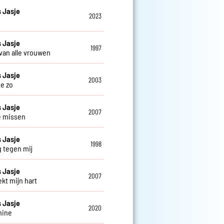
 Jasje
2023
 Jasje
1997
 van alle vrouwen
 Jasje
2003
je zo
 Jasje
2007
je missen
 Jasje
1998
g tegen mij
 Jasje
2007
ekt mijn hart
 Jasje
2020
hine