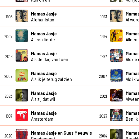
Mamas Jasje
Mamas
1995
1993
Afghanistan
Al wor
Mamas Jasje
Mamas
2007
1994
Alleen liefde
Alleen
Mamas Jasje
Mamas 
2018
1997
Als de dag van toen
Als de
Mamas Jasje
Mamas
2007
2007
Als ik je terug zal zien
Als ik 
Mamas Jasje
Mamas
2023
2021
Als zij dat wil
Alweer
Mamas Jasje
Mamas
1997
2023
Amsterdam
Ben ik
Mamas Jasje en Guus Meeuwis
Mamas
2020
2004
Bondgenoot
Breekb