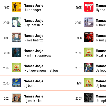
Mamas Jasje
Mamas
1997
2025
Huidhonger
Hyena
Mamas Jasje
Mamas
2009
2000
Ik geloof in jou
Ik hou
Mamas Jasje
Mamas
1990
1998
Ik mis haar zo
Ik mis 
Mamas Jasje
Mamas
2018
2020
Ik wil niet opnieuw
Ik zal 
Mamas Jasje
Mamas
2007
2007
Ik zit gevangen met jou
Je loo
Mamas Jasje
Mamas
2003
1991
Jij bent
Jij bre
Mamas Jasje
Mamas
2021
2003
Jij en ik alleen
Josep