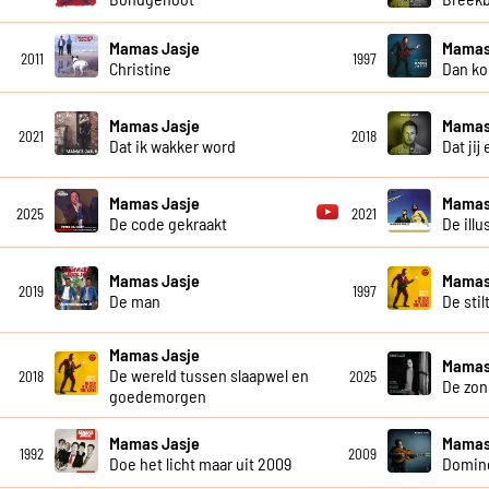
Mamas Jasje
Mamas
2011
1997
Christine
Dan ko
Mamas Jasje
Mamas
2021
2018
Dat ik wakker word
Dat jij
Mamas Jasje
Mamas
2025
2021
De code gekraakt
De illu
Mamas Jasje
Mamas
2019
1997
De man
De stil
Mamas Jasje
Mamas
De wereld tussen slaapwel en
2018
2025
De zon
goedemorgen
Mamas Jasje
Mamas
1992
2009
Doe het licht maar uit 2009
Domin