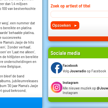
eer dan 1,4 miljoen
Zoek op artiest of titel
op 100 van bestverkochte
er weg', een nummer dat
s bereikte en platina
arde' behaalde platina,
 de succesreeks
gde Mama's Jasje de hits
en', 'Zonder verhaal',
toen' en 'Laat me alleen'.
Sociale media
de hitlijsten en bereikte
ere onderscheidingen en
Facebook
enne Belgique.
Volg
Jouwradio
op Facebook
n bleef de band
albums, jubileumreleases
Instagram
bum '30 jaar Mama's Jasje
Alle nieuwe muziek op
@Jouw
met goud bekroond.
Instagram