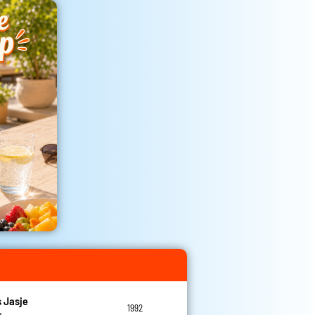
 Jasje
1992
u