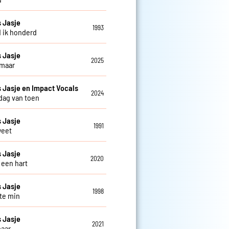
 Jasje
1993
d ik honderd
 Jasje
2025
 maar
Jasje en Impact Vocals
2024
 dag van toen
 Jasje
1991
weet
 Jasje
2020
 een hart
 Jasje
1998
 te min
 Jasje
2021
aar