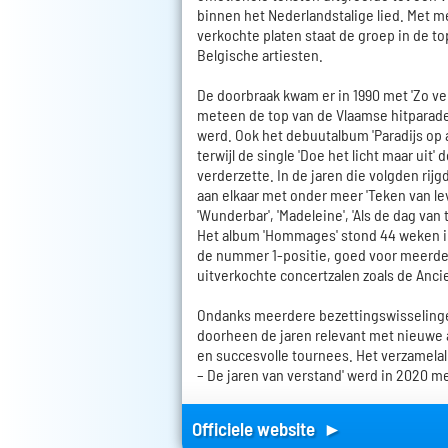
binnen het Nederlandstalige lied. Met m
verkochte platen staat de groep in de t
Belgische artiesten.
De doorbraak kwam er in 1990 met 'Zo v
meteen de top van de Vlaamse hitparade
werd. Ook het debuutalbum 'Paradijs op a
terwijl de single 'Doe het licht maar uit'
verderzette. In de jaren die volgden rij
aan elkaar met onder meer 'Teken van lev
'Wunderbar', 'Madeleine', 'Als de dag van 
Het album 'Hommages' stond 44 weken in 
de nummer 1-positie, goed voor meerd
uitverkochte concertzalen zoals de Anci
Ondanks meerdere bezettingswisselinge
doorheen de jaren relevant met nieuwe 
en succesvolle tournees. Het verzamelal
– De jaren van verstand' werd in 2020 
Officiele website ►