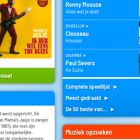
Ronny Mosuse
Alles wat je doet
dadelijk
►
Clouseau
Houvast
daarna
►
Paul Severs
He Suzie
anlaet
Complete speellijst ►
Meest gedraaid ►
De 50 beste van... ►
9 werd opgericht. De
an Mama's Jasje is zanger
 1967), die met zijn
Muziek opzoeken
or toegankelijke,
van de sterkste pennen