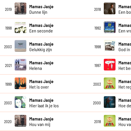
Mamas Jasje
Mamas
2019
2018
Dunne lijn
Een bo
Mamas Jasje
Mamas
1998
1992
Een seconde
Een vro
Mamas Jasje
Mamas
2003
1998
Gelukkig zijn
God in 
Mamas Jasje
Mamas
2021
1997
Helena
Het be
Mamas Jasje
Mamas
1999
2003
Het is over
Het re
Mamas Jasje
Mamas
2003
2000
Hier laat ik je los
Hoe de
Mamas Jasje
Mamas
2020
2018
Hou van mij
Hou va