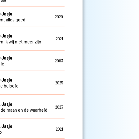
 Jasje
2020
mt alles goed
 Jasje
2021
 en ik wij niet meer zijn
 Jasje
2003
sie
 Jasje
2025
te beloofd
 Jasje
2023
 de maan en de waarheid
 Jasje
2021
o