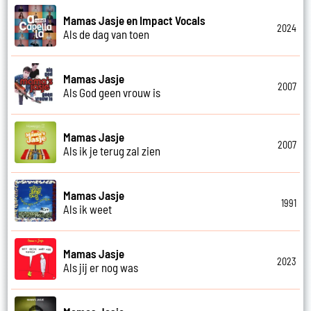
Mamas Jasje en Impact Vocals
2024
Als de dag van toen
Mamas Jasje
2007
Als God geen vrouw is
Mamas Jasje
2007
Als ik je terug zal zien
Mamas Jasje
1991
Als ik weet
Mamas Jasje
2023
Als jij er nog was