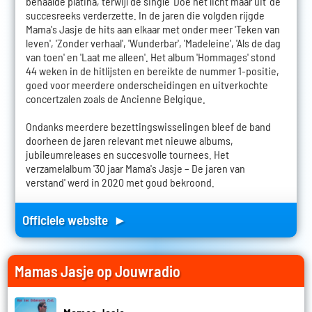
behaalde platina, terwijl de single 'Doe het licht maar uit' de
succesreeks verderzette. In de jaren die volgden rijgde
Mama's Jasje de hits aan elkaar met onder meer 'Teken van
leven', 'Zonder verhaal', 'Wunderbar', 'Madeleine', 'Als de dag
van toen' en 'Laat me alleen'. Het album 'Hommages' stond
44 weken in de hitlijsten en bereikte de nummer 1-positie,
goed voor meerdere onderscheidingen en uitverkochte
concertzalen zoals de Ancienne Belgique.
Ondanks meerdere bezettingswisselingen bleef de band
doorheen de jaren relevant met nieuwe albums,
jubileumreleases en succesvolle tournees. Het
verzamelalbum '30 jaar Mama's Jasje – De jaren van
verstand' werd in 2020 met goud bekroond.
Officiele website ►
Mamas Jasje op Jouwradio