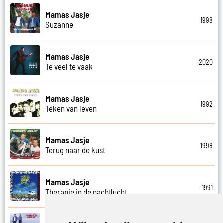
Mamas Jasje
1998
Suzanne
Mamas Jasje
2020
Te veel te vaak
Mamas Jasje
1992
Teken van leven
Mamas Jasje
1998
Terug naar de kust
Mamas Jasje
1991
Therapie in de nachtlucht