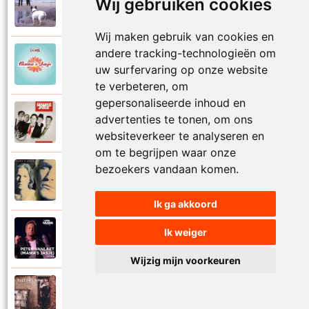
Mamas Jasje
Wij gebruiken cookies
1997
Thuis ben
Wij maken gebruik van cookies en
andere tracking-technologieën om
Mamas Jasje
2006
uw surfervaring op onze website
Toeval
te verbeteren, om
gepersonaliseerde inhoud en
Mamas Jasje
advertenties te tonen, om ons
2009
Tot aan de maan en terug
websiteverkeer te analyseren en
om te begrijpen waar onze
bezoekers vandaan komen.
Mamas Jasje
1993
Troebele tijden
Ik ga akkoord
Mamas Jasje
Ik weiger
2020
Utopia
Wijzig mijn voorkeuren
Mamas Jasje
2017
Valt het op