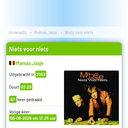
Jouwradio
Mamas Jasje
Niets voor niets
Niets voor niets
Mamas Jasje
Uitgebracht in
2003
Duurt
03:20
67
keer gedraaid
Vorige keer:
08-08-2026 om 13:25 uur