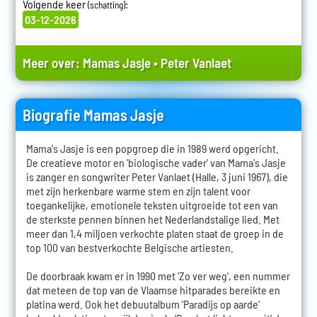
Volgende keer
:
(schatting)
03-12-2026
Meer over:
Mamas Jasje
•
Peter Vanlaet
Biografie Mamas Jasje
Mama's Jasje is een popgroep die in 1989 werd opgericht.
De creatieve motor en 'biologische vader' van Mama's Jasje
is zanger en songwriter Peter Vanlaet (Halle, 3 juni 1967), die
met zijn herkenbare warme stem en zijn talent voor
toegankelijke, emotionele teksten uitgroeide tot een van
de sterkste pennen binnen het Nederlandstalige lied. Met
meer dan 1,4 miljoen verkochte platen staat de groep in de
top 100 van bestverkochte Belgische artiesten.
De doorbraak kwam er in 1990 met 'Zo ver weg', een nummer
dat meteen de top van de Vlaamse hitparades bereikte en
platina werd. Ook het debuutalbum 'Paradijs op aarde'