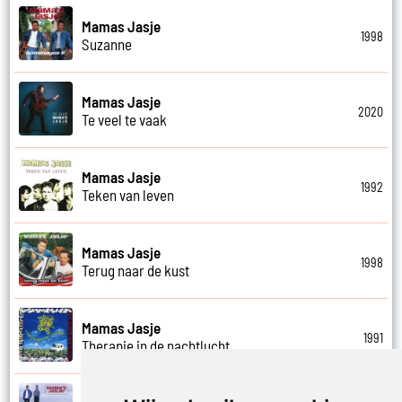
Mamas Jasje
1998
Suzanne
Mamas Jasje
2020
Te veel te vaak
Mamas Jasje
1992
Teken van leven
Mamas Jasje
1998
Terug naar de kust
Mamas Jasje
1991
Therapie in de nachtlucht