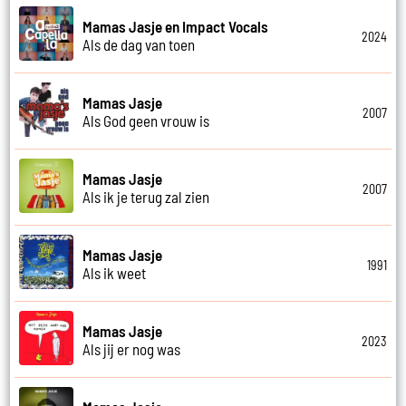
Mamas Jasje en Impact Vocals
2024
Als de dag van toen
Mamas Jasje
2007
Als God geen vrouw is
Mamas Jasje
2007
Als ik je terug zal zien
Mamas Jasje
1991
Als ik weet
Mamas Jasje
2023
Als jij er nog was