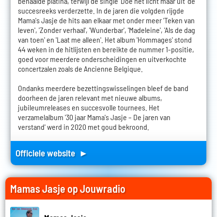
behaalde platina, terwijl de single 'Doe het licht maar uit' de
succesreeks verderzette. In de jaren die volgden rijgde
Mama's Jasje de hits aan elkaar met onder meer 'Teken van
leven', 'Zonder verhaal', 'Wunderbar', 'Madeleine', 'Als de dag
van toen' en 'Laat me alleen'. Het album 'Hommages' stond
44 weken in de hitlijsten en bereikte de nummer 1-positie,
goed voor meerdere onderscheidingen en uitverkochte
concertzalen zoals de Ancienne Belgique.
Ondanks meerdere bezettingswisselingen bleef de band
doorheen de jaren relevant met nieuwe albums,
jubileumreleases en succesvolle tournees. Het
verzamelalbum '30 jaar Mama's Jasje – De jaren van
verstand' werd in 2020 met goud bekroond.
Officiele website ►
Mamas Jasje op Jouwradio