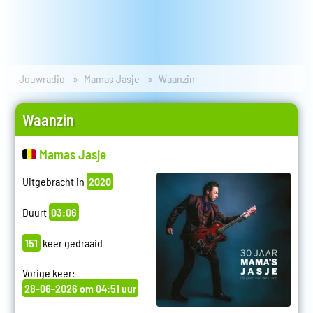
Jouwradio
Mamas Jasje
Waanzin
Waanzin
Mamas Jasje
Uitgebracht in
2020
Duurt
03:06
151
keer gedraaid
Vorige keer:
28-06-2026 om 04:51 uur