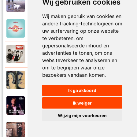
Mamas Jasje
Wij gebruiken cookies
1997
Thuis ben
Wij maken gebruik van cookies en
andere tracking-technologieën om
Mamas Jasje
2006
uw surfervaring op onze website
Toeval
te verbeteren, om
gepersonaliseerde inhoud en
Mamas Jasje
advertenties te tonen, om ons
2009
Tot aan de maan en terug
websiteverkeer te analyseren en
om te begrijpen waar onze
bezoekers vandaan komen.
Mamas Jasje
1993
Troebele tijden
Ik ga akkoord
Mamas Jasje
Ik weiger
2020
Utopia
Wijzig mijn voorkeuren
Mamas Jasje
2017
Valt het op