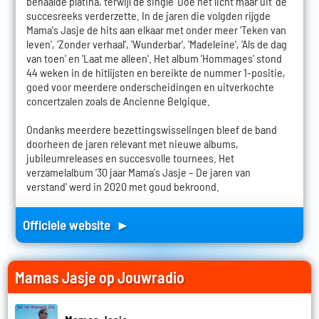
behaalde platina, terwijl de single 'Doe het licht maar uit' de
succesreeks verderzette. In de jaren die volgden rijgde
Mama's Jasje de hits aan elkaar met onder meer 'Teken van
leven', 'Zonder verhaal', 'Wunderbar', 'Madeleine', 'Als de dag
van toen' en 'Laat me alleen'. Het album 'Hommages' stond
44 weken in de hitlijsten en bereikte de nummer 1-positie,
goed voor meerdere onderscheidingen en uitverkochte
concertzalen zoals de Ancienne Belgique.
Ondanks meerdere bezettingswisselingen bleef de band
doorheen de jaren relevant met nieuwe albums,
jubileumreleases en succesvolle tournees. Het
verzamelalbum '30 jaar Mama's Jasje – De jaren van
verstand' werd in 2020 met goud bekroond.
Officiele website ►
Mamas Jasje op Jouwradio