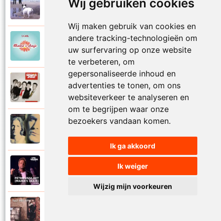
Mamas Jasje
Wij gebruiken cookies
1997
Thuis ben
Wij maken gebruik van cookies en
andere tracking-technologieën om
Mamas Jasje
2006
uw surfervaring op onze website
Toeval
te verbeteren, om
gepersonaliseerde inhoud en
Mamas Jasje
advertenties te tonen, om ons
2009
Tot aan de maan en terug
websiteverkeer te analyseren en
om te begrijpen waar onze
bezoekers vandaan komen.
Mamas Jasje
1993
Troebele tijden
Ik ga akkoord
Mamas Jasje
Ik weiger
2020
Utopia
Wijzig mijn voorkeuren
Mamas Jasje
2017
Valt het op