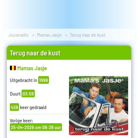
Jouwradio
Mamas Jasje
Terug naar de kust
Terug naar de kust
Mamas Jasje
Uitgebracht in
1998
Duurt
03:59
438
keer gedraaid
Vorige keer:
25-04-2026 om 08:38 uur