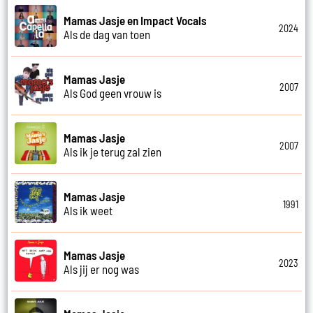
Mamas Jasje en Impact Vocals
2024
Als de dag van toen
Mamas Jasje
2007
Als God geen vrouw is
Mamas Jasje
2007
Als ik je terug zal zien
Mamas Jasje
1991
Als ik weet
Mamas Jasje
2023
Als jij er nog was